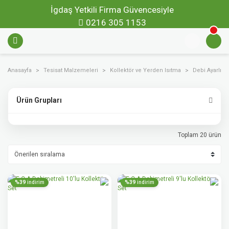
İgdaş Yetkili Firma Güvencesiyle
0216 305 1153
Anasayfa
Tesisat Malzemeleri
Kollektör ve Yerden Isıtma
Debi Ayarlı Ko
Ürün Grupları
Toplam 20 ürün
%39
%39
indirim
indirim