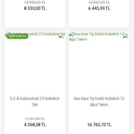
13.983,60 TL
10.567,20 TL
8.530,00 TL
6.445,99 TL
%39
indirim
E.C.A Debimetreli 2'li Kollektör
Kas Kare Tip Debili Kollektör 12
Set
Ağız Takım
7.161,60 TL
4.368,58 TL
16.763,70 TL