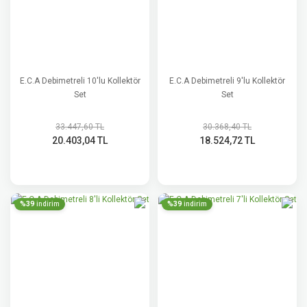
E.C.A Debimetreli 10'lu Kollektör
E.C.A Debimetreli 9'lu Kollektör
Set
Set
33.447,60 TL
30.368,40 TL
20.403,04 TL
18.524,72 TL
%39
%39
indirim
indirim