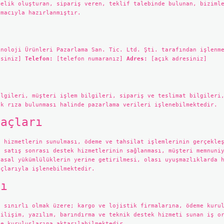
yelik oluşturan, sipariş veren, teklif talebinde bulunan, biziml
amacıyla hazırlanmıştır.
knoloji Ürünleri Pazarlama San. Tic. Ltd. Şti. tarafından işlenm
esiniz]
Telefon:
[telefon numaranız]
Adres:
[açık adresiniz]
ilgileri, müşteri işlem bilgileri, sipariş ve teslimat bilgileri
ık rıza bulunması halinde pazarlama verileri işlenebilmektedir.
maçları
e hizmetlerin sunulması, ödeme ve tahsilat işlemlerinin gerçekle
, satış sonrası destek hizmetlerinin sağlanması, müşteri memnuni
yasal yükümlülüklerin yerine getirilmesi, olası uyuşmazlıklarda 
açlarıyla işlenebilmektedir.
sı
e sınırlı olmak üzere; kargo ve lojistik firmalarına, ödeme kuru
bilişim, yazılım, barındırma ve teknik destek hizmeti sunan iş o
ve kuruluşlarına aktarılabilmektedir.