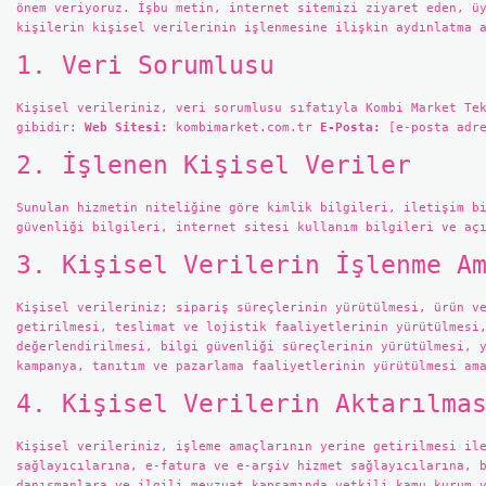
önem veriyoruz. İşbu metin, internet sitemizi ziyaret eden, ü
kişilerin kişisel verilerinin işlenmesine ilişkin aydınlatma 
1. Veri Sorumlusu
Kişisel verileriniz, veri sorumlusu sıfatıyla Kombi Market Te
gibidir:
Web Sitesi:
kombimarket.com.tr
E-Posta:
[e-posta adr
2. İşlenen Kişisel Veriler
Sunulan hizmetin niteliğine göre kimlik bilgileri, iletişim b
güvenliği bilgileri, internet sitesi kullanım bilgileri ve aç
3. Kişisel Verilerin İşlenme A
Kişisel verileriniz; sipariş süreçlerinin yürütülmesi, ürün v
getirilmesi, teslimat ve lojistik faaliyetlerinin yürütülmesi
değerlendirilmesi, bilgi güvenliği süreçlerinin yürütülmesi, 
kampanya, tanıtım ve pazarlama faaliyetlerinin yürütülmesi am
4. Kişisel Verilerin Aktarılma
Kişisel verileriniz, işleme amaçlarının yerine getirilmesi il
sağlayıcılarına, e-fatura ve e-arşiv hizmet sağlayıcılarına, 
danışmanlara ve ilgili mevzuat kapsamında yetkili kamu kurum 