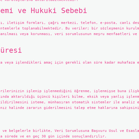
temi ve Hukuki Sebebi
rı, iletişim formları, çağrı merkezi, telefon, e-posta, canlı de
öntemlerle toplanabilmektedir. Bu veriler; bir sözleşmenin kurul
lanılması veya korunması, veri sorumlusunun meşru menfaatleri ve
Süresi
ca veya işlendikleri amaç için gerekli olan süre kadar muhafaza 
erilerinizin işlenip işlenmediğini öğrenme, işlenmişse buna iliş
şında aktarıldığı üçüncü kişileri bilme, eksik veya yanlış işlen
bildirilmesini isteme, münhasıran otomatik sistemler ile analiz 
anız halinde zararın giderilmesini talep etme haklarına sahipsin
i ve belgelerle birlikte, Veri Sorumlusuna Başvuru Usul ve Esasl
sa sürede ve en geç 30 gün içinde sonuçlandırılır.