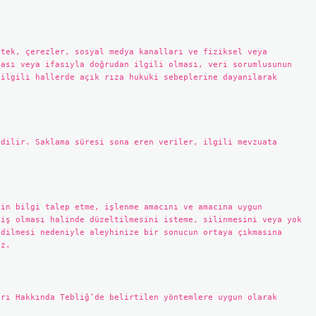
stek, çerezler, sosyal medya kanalları ve fiziksel veya
ması veya ifasıyla doğrudan ilgili olması, veri sorumlusunun
 ilgili hallerde açık rıza hukuki sebeplerine dayanılarak
edilir. Saklama süresi sona eren veriler, ilgili mevzuata
kin bilgi talep etme, işlenme amacını ve amacına uygun
miş olması halinde düzeltilmesini isteme, silinmesini veya yok
edilmesi nedeniyle aleyhinize bir sonucun ortaya çıkmasına
iz.
arı Hakkında Tebliğ’de belirtilen yöntemlere uygun olarak