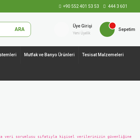
+90 552 401 53 53
444 3 601
Üye Girişi
ARA
Sepetim
Yeni Üyelik
stemleri
Mutfak ve Banyo Ürünleri
Tesisat Malzemeleri
da veri sorumlusu sıfatıyla kişisel verilerinizin güvenliğine