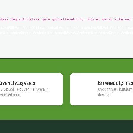
ndaki değişikliklere göre güncellenebilir. Güncel metin internet
sıKişisel Verilerin KorunmasıKişisel Verilerin KorunmasıKişisel Verilerin Korunmas
in KorunmasıKişisel Verilerin KorunmasıKişisel Verilerin KorunmasıKişisel Veriler
ÜVENLİ ALIŞVERİŞ
İSTANBUL İÇİ TE
6 Bit SSl ile güvenli alışverişin
Uygun fiyatlı kurulu
yfini çıkartın.
desteği