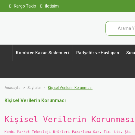
Kargo Takip
İletişim
Kombi ve Kazan Sistemleri
Radyatör ve Havlupan
Sıcak
Anasayfa
Sayfalar
Kişisel Verilerin Korunması
Kişisel Verilerin Korunması
Kişisel Verilerin Korunması
Kombi Market Teknoloji Ürünleri Pazarlama San. Tic. Ltd. Şti.