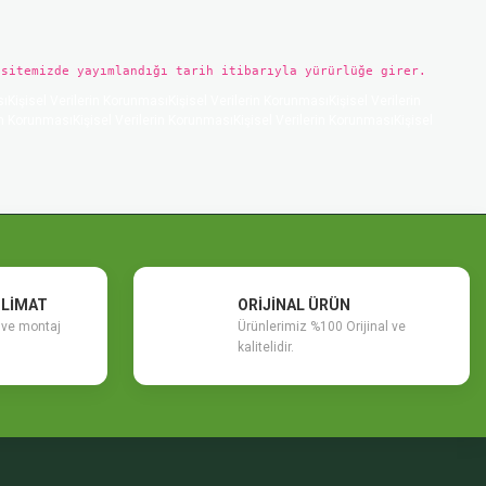
 sitemizde yayımlandığı tarih itibarıyla yürürlüğe girer.
ıKişisel Verilerin KorunmasıKişisel Verilerin KorunmasıKişisel Verilerin
in KorunmasıKişisel Verilerin KorunmasıKişisel Verilerin KorunmasıKişisel
SLİMAT
ORİJİNAL ÜRÜN
m ve montaj
Ürünlerimiz %100 Orijinal ve
kalitelidir.