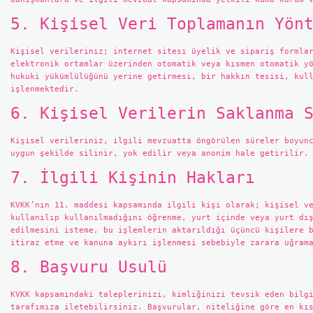
5. Kişisel Veri Toplamanın Yön
Kişisel verileriniz; internet sitesi üyelik ve sipariş formla
elektronik ortamlar üzerinden otomatik veya kısmen otomatik y
hukuki yükümlülüğünü yerine getirmesi, bir hakkın tesisi, kul
işlenmektedir.
6. Kişisel Verilerin Saklanma 
Kişisel verileriniz, ilgili mevzuatta öngörülen süreler boyun
uygun şekilde silinir, yok edilir veya anonim hale getirilir.
7. İlgili Kişinin Hakları
KVKK’nın 11. maddesi kapsamında ilgili kişi olarak; kişisel v
kullanılıp kullanılmadığını öğrenme, yurt içinde veya yurt dı
edilmesini isteme, bu işlemlerin aktarıldığı üçüncü kişilere 
itiraz etme ve kanuna aykırı işlenmesi sebebiyle zarara uğram
8. Başvuru Usulü
KVKK kapsamındaki taleplerinizi, kimliğinizi tevsik eden bilg
tarafımıza iletebilirsiniz. Başvurular, niteliğine göre en kı