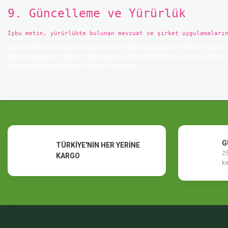
9. Güncelleme ve Yürürlük
İşbu metin, yürürlükte bulunan mevzuat ve şirket uygulamaları
Kişisel Verilerin KorunmasıKişisel Verilerin KorunmasıKişisel Verilerin Korunma
KorunmasıKişisel Verilerin KorunmasıKişisel Verilerin KorunmasıKişisel Veriler
Verilerin KorunmasıKişisel Verilerin Korunması
G
TÜRKİYE'NİN HER YERİNE
25
KARGO
ke