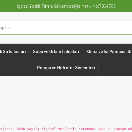
İgdaş Yetkili Firma Güvencesiyle Yetki No:7004793
 Su Isıtıcıları
Soba ve Ortam Isıtıcıları
Klima ve Isı Pompası Si
Pompa ve Hidrofor Sistemleri
 olarak, 6698 sayılı Kişisel Verilerin Korunması Kanunu kapsamın