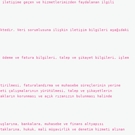
e iletişime geçen ve hizmetlerimizden faydalanan ilgili
ektedir. Veri sorumlusuna ilişkin iletişim bilgileri aşağıdaki
, ödeme ve fatura bilgileri, talep ve şikayet bilgileri, işlem
ştirilmesi, faturalandırma ve muhasebe süreçlerinin yerine
yeti çalışmalarının yürütülmesi, talep ve şikayetlerin
hakların korunması ve açık rızanızın bulunması halinde
luşlarına, bankalara, muhasebe ve finans altyapısı
rtaklarına, hukuk, mali müşavirlik ve denetim hizmeti alınan