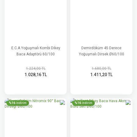
E.C.A Yoğuşmalı Kombi Dikey
Demirdöküm 45 Derece
Baca Adaptörü 60/100
Yoğuşmalı Dirsek Ø60/100
1.224,00 TL
1.680,00 TL
1.028,16 TL
1.411,20 TL
%16
%16
indirim
indirim