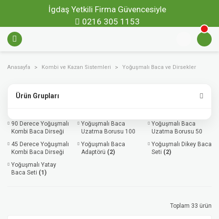
İgdaş Yetkili Firma Güvencesiyle
0216 305 1153
Anasayfa
Kombi ve Kazan Sistemleri
Yoğuşmalı Baca ve Dirsekler
Ürün Grupları
90 Derece Yoğuşmalı
Yoğuşmalı Baca
Yoğuşmalı Baca
Kombi Baca Dirseği
Uzatma Borusu 100
Uzatma Borusu 50
(7)
cm
(7)
cm
(7)
45 Derece Yoğuşmalı
Yoğuşmalı Baca
Yoğuşmalı Dikey Baca
Kombi Baca Dirseği
Adaptörü
(2)
Seti
(2)
(6)
Yoğuşmalı Yatay
Baca Seti
(1)
Toplam 33 ürün