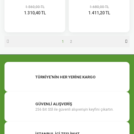
1.560,00 TL
1.680,00 TL
1.310,40 TL
1.411,20 TL
1
2
TÜRKİYE'NİN HER YERİNE KARGO
GÜVENLİ ALIŞVERİŞ
256 Bit SSl ile güvenli alışverişin keyfini çıkartın.
İSTANBUL İÇİ TESLİMAT