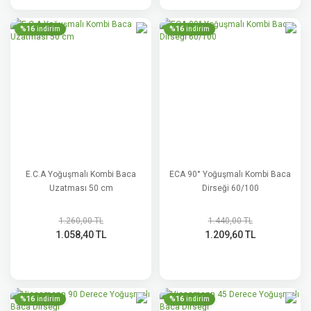
%16
%16
indirim
indirim
E.C.A Yoğuşmalı Kombi Baca
ECA 90° Yoğuşmalı Kombi Baca
Uzatması 50 cm
Dirseği 60/100
1.260,00 TL
1.440,00 TL
1.058,40 TL
1.209,60 TL
%16
%16
indirim
indirim