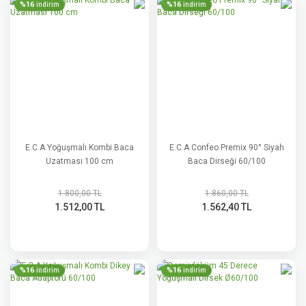
%16
%16
indirim
indirim
E.C.A Yoğuşmalı Kombi Baca
E.C.A Confeo Premix 90° Siyah
Uzatması 100 cm
Baca Dirseği 60/100
1.800,00 TL
1.860,00 TL
1.512,00 TL
1.562,40 TL
%16
%16
indirim
indirim