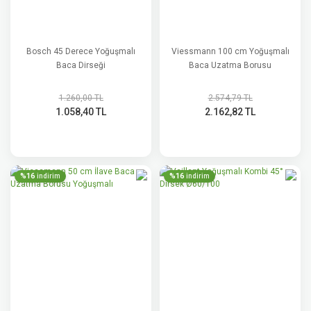
Bosch 45 Derece Yoğuşmalı
Viessmann 100 cm Yoğuşmalı
Baca Dirseği
Baca Uzatma Borusu
1.260,00 TL
2.574,79 TL
1.058,40 TL
2.162,82 TL
%16
%16
indirim
indirim