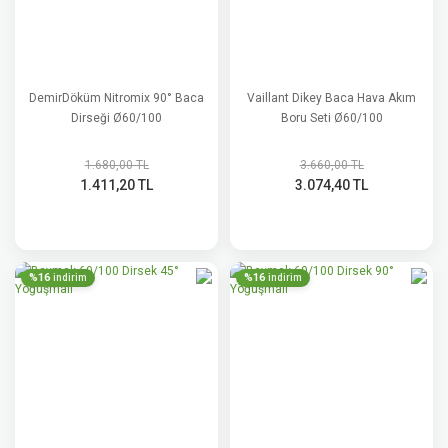
DemirDöküm Nitromix 90° Baca
Vaillant Dikey Baca Hava Akım
Dirseği Ø60/100
Boru Seti Ø60/100
1.680,00 TL
3.660,00 TL
1.411,20 TL
3.074,40 TL
%16
%16
indirim
indirim