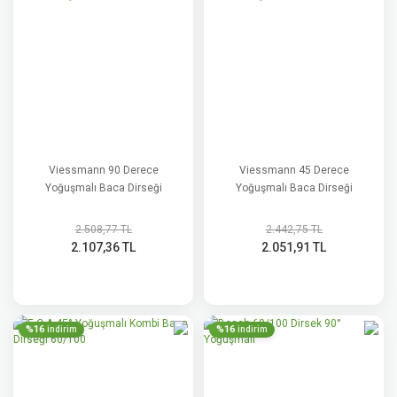
Viessmann 90 Derece
Viessmann 45 Derece
Yoğuşmalı Baca Dirseği
Yoğuşmalı Baca Dirseği
2.508,77 TL
2.442,75 TL
2.107,36 TL
2.051,91 TL
%16
%16
indirim
indirim