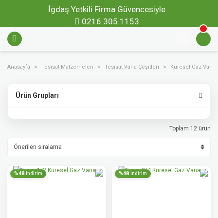
İgdaş Yetkili Firma Güvencesiyle
0216 305 1153
Anasayfa
Tesisat Malzemeleri
Tesisat Vana Çeşitleri
Küresel Gaz Vanal
Ürün Grupları
Toplam 12 ürün
%48
%48
indirim
indirim