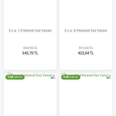
E.c.a. 1/2 Küresel Gaz Vanası
E.c.a. 3/4 Küresel Gaz Vanası
660,96 TL
811,62 TL
343,70 TL
422,04 TL
%48
%48
indirim
indirim