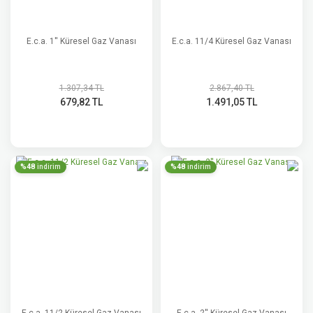
E.c.a. 1'' Küresel Gaz Vanası
E.c.a. 11/4 Küresel Gaz Vanası
1.307,34 TL
2.867,40 TL
679,82 TL
1.491,05 TL
%48
%48
indirim
indirim