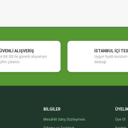
ÜVENLİ ALIŞVERİŞ
İSTANBUL İÇİ TE
6 Bit SSl ile güvenli alışverişin
Uygun fiyatlı kurulu
yfini çıkartın.
desteği
BİLGİLER
ÜYELİ
Mesafeli Satış Sözleşmesi
Üye Ol