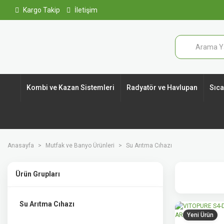
Kargo Takip
İletişim
Kombi ve Kazan Sistemleri
Radyatör ve Havlupan
Sıcak
Anasayfa
Mutfak ve Banyo Ürünleri
Su Arıtma Cıhazı
Ürün Grupları
Su Arıtma Cıhazı
Yeni Ürün