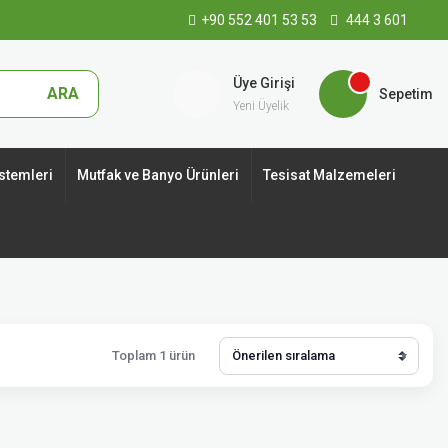
+90 552 401 53 53
444 3 601
Üye Girişi
ARA
Sepetim
Yeni Üyelik
stemleri
Mutfak ve Banyo Ürünleri
Tesisat Malzemeleri
Toplam 1 ürün