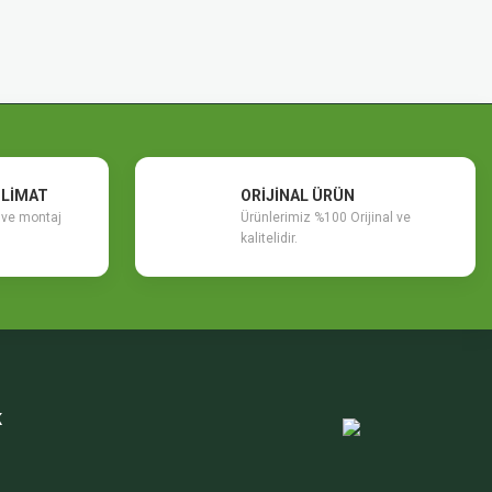
SLİMAT
ORİJİNAL ÜRÜN
m ve montaj
Ürünlerimiz %100 Orijinal ve
kalitelidir.
K