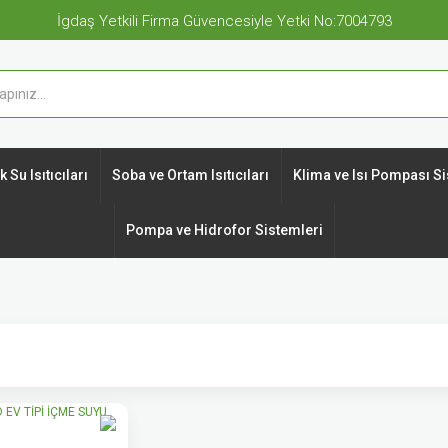
İgdaş Yetkili Firma Güvencesiyle Yetki No:7004793
 Su Isıtıcıları
Soba ve Ortam Isıtıcıları
Klima ve Isı Pompası Si
Pompa ve Hidrofor Sistemleri