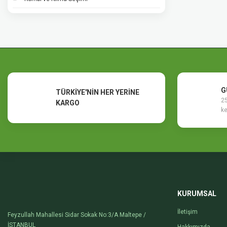
G
TÜRKİYE'NİN HER YERİNE
25
KARGO
ke
KURUMSAL
İletişim
Feyzullah Mahallesi Sidar Sokak No:3/A Maltepe /
İSTANBUL