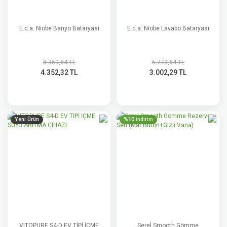
E.c.a. Niobe Banyo Bataryası
E.c.a. Niobe Lavabo Bataryası
8.369,84 TL
5.773,64 TL
4.352,32 TL
3.002,29 TL
Yeni Ürün
%10
indirim
VITOPURE S4-D EV TİPİ İÇME
Serel Smooth Gömme