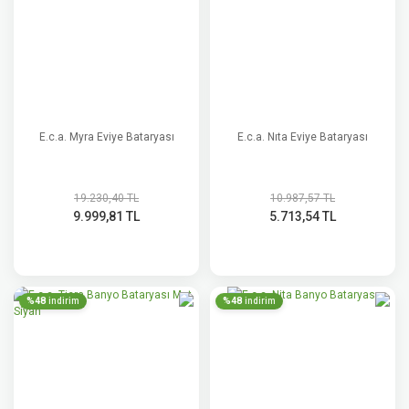
E.c.a. Myra Eviye Bataryası
E.c.a. Nıta Eviye Bataryası
19.230,40 TL
10.987,57 TL
9.999,81 TL
5.713,54 TL
%48
%48
indirim
indirim