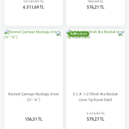
12.137,87 TL
960,34 TL
6.311,69 TL
576,21 TL
%48
indirim
Küresel Çamaşır Musluğu Orsel
E.C.A. 1/2 Filtreli Ara Musluk
(½''- ¾'' )
Uzun Tip Rozet Dahil
1.113,99 TL
156,31 TL
579,27 TL