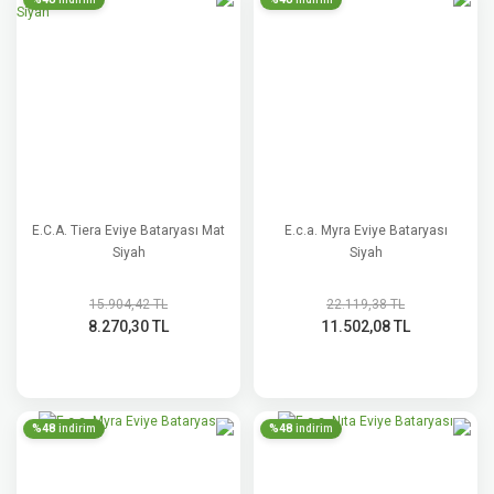
E.C.A. Tiera Eviye Bataryası Mat
E.c.a. Myra Eviye Bataryası
Siyah
Siyah
15.904,42 TL
22.119,38 TL
8.270,30 TL
11.502,08 TL
%48
%48
indirim
indirim