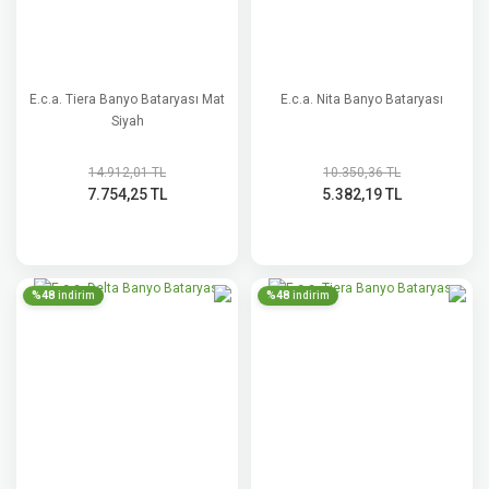
E.c.a. Tiera Banyo Bataryası Mat
E.c.a. Nita Banyo Bataryası
Siyah
14.912,01 TL
10.350,36 TL
7.754,25 TL
5.382,19 TL
%48
%48
indirim
indirim