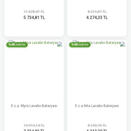
11.028,47 TL
8.219,87 TL
5.734,81 TL
4.274,33 TL
%48
%48
indirim
indirim
E.c.a. Myra Lavabo Bataryası
E.c.a Nıta Lavabo Bataryası
13.913,14 TL
8.100,75 TL