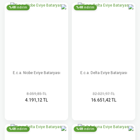
%48
%48
indirim
indirim
E.c.a. Niobe Eviye Bataryası
E.c.a. Delta Eviye Bataryası
8.059,85 TL
32.021,97 TL
4.191,12 TL
16.651,42 TL
%48
%48
indirim
indirim