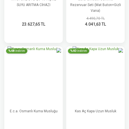
SUYU ARITMA CİHAZI
Rezervuar Seti (Mat Buton+Gizli
Vana)
4.490,70 TL
23.627,65 TL
4.041,63 TL
%48
%40
indirim
indirim
E.c.a. Osmanlı Kurna Musluğu
Kas Aç Kapa Uzun Musluk