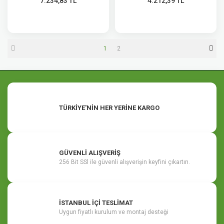
7.234,83 TL
4.212,39 TL
1
2
TÜRKİYE'NİN HER YERİNE KARGO
GÜVENLİ ALIŞVERİŞ
256 Bit SSl ile güvenli alışverişin keyfini çıkartın.
İSTANBUL İÇİ TESLİMAT
Uygun fiyatlı kurulum ve montaj desteği