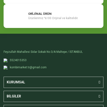
ORİJİNAL ÜRÜN
Ürünlerimiz %100 Orijinal ve kalitelidir.
Feyzullah Mahallesi Sidar Sokak No:3/A Maltepe / İSTANBUL
5524015353
kombimarket.tr@gmail.com
KURUMSAL
BİLGİLER