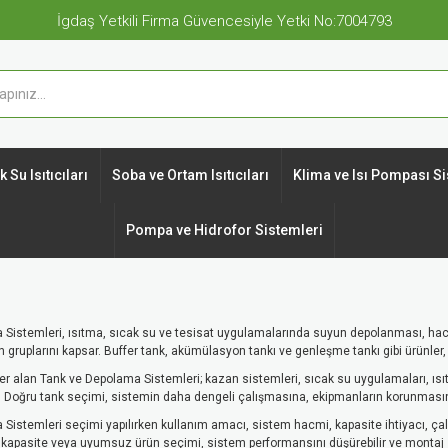
İgdaş Yetkili Firma Güvencesiyle Yetki No:7004793
 Su Isıtıcıları
Soba ve Ortam Isıtıcıları
Klima ve Isı Pompası Si
Pompa ve Hidrofor Sistemleri
Sistemleri, ısıtma, sıcak su ve tesisat uygulamalarında suyun depolanması, ha
 gruplarını kapsar. Buffer tank, akümülasyon tankı ve genleşme tankı gibi ürünler, te
er alan Tank ve Depolama Sistemleri; kazan sistemleri, sıcak su uygulamaları, ısıt
 Doğru tank seçimi, sistemin daha dengeli çalışmasına, ekipmanların korunması
Sistemleri seçimi yapılırken kullanım amacı, sistem hacmi, kapasite ihtiyacı, çalı
ş kapasite veya uyumsuz ürün seçimi, sistem performansını düşürebilir ve montaj sı