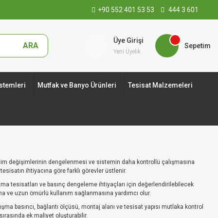
+90 552 401 53 53
444 3 601
Üye Girişi
ARA
Sepetim
Yeni Üyelik
stemleri
Mutfak ve Banyo Ürünleri
Tesisat Malzemeleri
cim değişimlerinin dengelenmesi ve sistemin daha kontrollü çalışmasına
sisatın ihtiyacına göre farklı görevler üstlenir.
ma tesisatları ve basınç dengeleme ihtiyaçları için değerlendirilebilecek
na ve uzun ömürlü kullanım sağlanmasına yardımcı olur.
şma basıncı, bağlantı ölçüsü, montaj alanı ve tesisat yapısı mutlaka kontrol
rasında ek maliyet oluşturabilir.