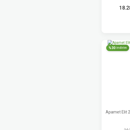
18.2
%30
indirim
Apamet Elit 
24.