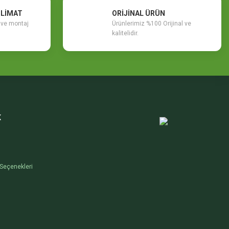
SLİMAT
ORİJİNAL ÜRÜN
m ve montaj
Ürünlerimiz %100 Orijinal ve
kalitelidir.
K
Seçenekleri