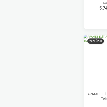
6.
5.7
Yeni Ürün
APAMET EL
TAN