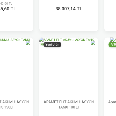
840,00 TL
45,60 TL
38.007,14 TL
Yeni Ürün
%3
İT AKÜMÜLASYON
APAMET ELİT AKÜMÜLASYON
Apam
KI 150LT
TANKI 100 LT