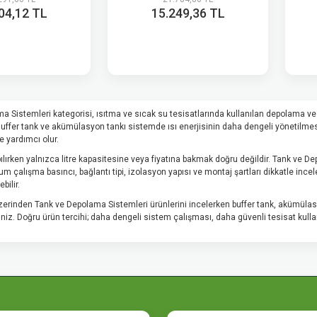
04,12 TL
15.249,36 TL
a Sistemleri kategorisi, ısıtma ve sıcak su tesisatlarında kullanılan depolama ve
 Buffer tank ve akümülasyon tankı sistemde ısı enerjisinin daha dengeli yönetilme
yardımcı olur.
lırken yalnızca litre kapasitesine veya fiyatına bakmak doğru değildir. Tank ve D
 çalışma basıncı, bağlantı tipi, izolasyon yapısı ve montaj şartları dikkatle ince
bilir.
erinden Tank ve Depolama Sistemleri ürünlerini incelerken buffer tank, akümülas
rsiniz. Doğru ürün tercihi; daha dengeli sistem çalışması, daha güvenli tesisat ku
 Sistemleri