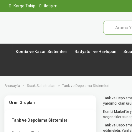
Kargo Takip
İletişim
Kombi ve Kazan Sistemleri
Radyatör ve Havlupan
Sıcak
Anasayfa
Sıcak Su Isıtıcıları
Tank ve Depolama Sistemleri
Tank ve Depolama 
Ürün Grupları
yardımcı olan ürün
Kombi Market’te y
seçenekler sunar.
Tank ve Depolama Sistemleri
Tank ve Depolama 
edilmelidir. Yanlı