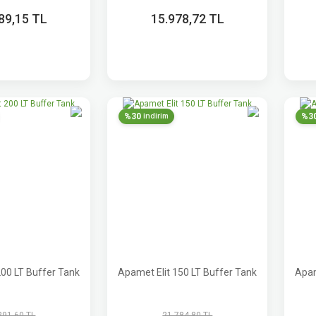
89,15 TL
15.978,72 TL
%30
%3
indirim
200 LT Buffer Tank
Apamet Elit 150 LT Buffer Tank
Apam
291,60 TL
21.784,80 TL