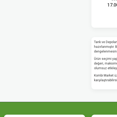
17.0
Tank ve Depolam
hazırlanmıştır.
dengelenmesine 
Ürün seçimi yapı
değeri, maksimum
olumsuz etkileye
Kombi Market üz
karşılaştırabili
Tank ve Depolama