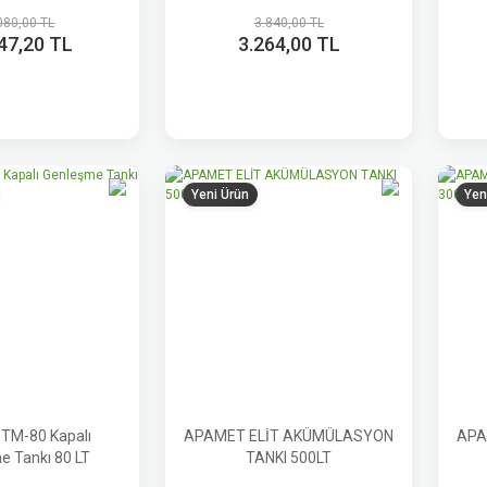
080,00 TL
3.840,00 TL
47,20 TL
3.264,00 TL
Yeni Ürün
Yen
TM-80 Kapalı
APAMET ELİT AKÜMÜLASYON
APA
e Tankı 80 LT
TANKI 500LT