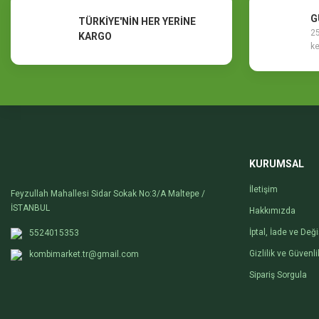
G
TÜRKİYE'NİN HER YERİNE
25
KARGO
ke
KURUMSAL
İletişim
Feyzullah Mahallesi Sidar Sokak No:3/A Maltepe /
İSTANBUL
Hakkımızda
İptal, İade ve Değ
5524015353
Gizlilik ve Güvenli
kombimarket.tr@gmail.com
Sipariş Sorgula