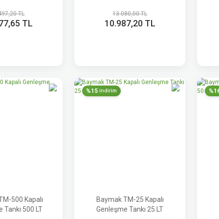
497,20 TL
13.080,00 TL
77,65 TL
10.987,20 TL
%15
%1
indirim
TM-500 Kapalı
Baymak TM-25 Kapalı
 Tankı 500 LT
Genleşme Tankı 25 LT