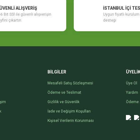
ÜVENLİ ALIŞVERİŞ
İSTANBUL İÇİ TE
6 Bit SSl ile güvenli alışverişin
Uygun fiyatlı kurulu
yfini çıkartın.
desteği
BİLGİLER
ÜYELİ
Mesafeli Satış Sözleşmesi
Üye Ol
Ödeme ve Teslimat
Yardım
işim
Gizlilik ve Güvenlik
Ödeme 
k
İade ve Değişim Koşulları
Kişisel Verilerin Korunması