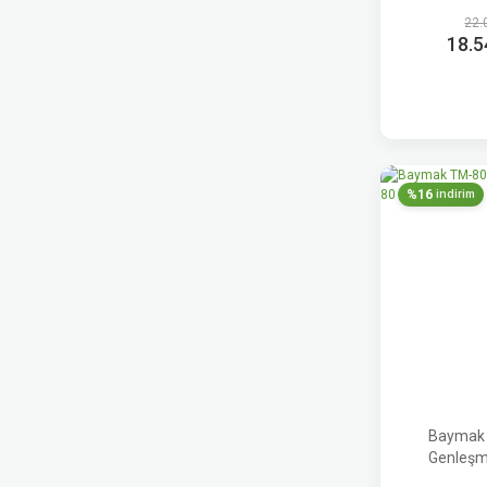
22.
18.5
%16
indirim
Baymak 
Genleşm