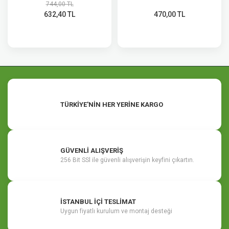
744,00 TL
632,40 TL
470,00 TL
TÜRKİYE'NİN HER YERİNE KARGO
GÜVENLİ ALIŞVERİŞ
256 Bit SSl ile güvenli alışverişin keyfini çıkartın.
İSTANBUL İÇİ TESLİMAT
Uygun fiyatlı kurulum ve montaj desteği