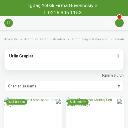
İgdaş Yetkili Firma Güvencesiyle
0216 305 1153
Anasayfa
Kombi ve Kazan Sistemleri
Kombi Bağlantı Parçaları
Kombi Mo
Ürün Grupları
Toplam 8 ürün
%15
%15
indirim
indirim