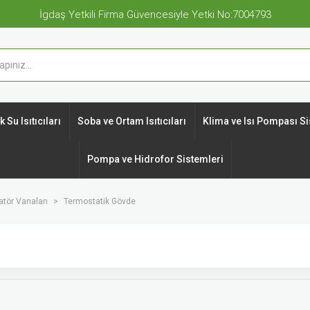
İgdaş Yetkili Firma Güvencesiyle Yetki No:7004793
 Su Isıtıcıları
Soba ve Ortam Isıtıcıları
Klima ve Isı Pompası Si
Pompa ve Hidrofor Sistemleri
tör Vanaları
Termostatik Gövde