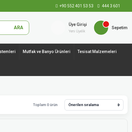
+90 552 401 53 53
444 3 601
Üye Girişi
ARA
Sepetim
Yeni Üyelik
stemleri
Mutfak ve Banyo Ürünleri
Tesisat Malzemeleri
Toplam 0 ürün