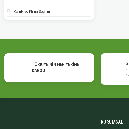
Kombi ve Klima Seçimi
G
TÜRKİYE'NİN HER YERİNE
25
KARGO
ke
KURUMSAL