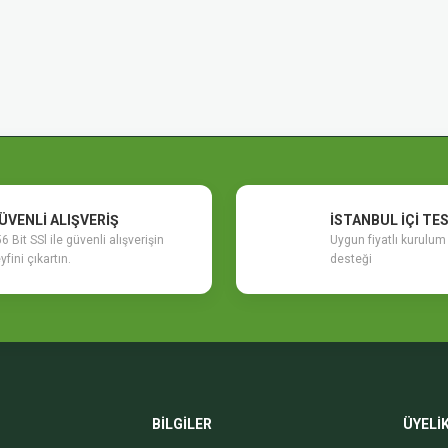
ÜVENLİ ALIŞVERİŞ
İSTANBUL İÇİ TE
6 Bit SSl ile güvenli alışverişin
Uygun fiyatlı kurulu
yfini çıkartın.
desteği
BİLGİLER
ÜYELİ