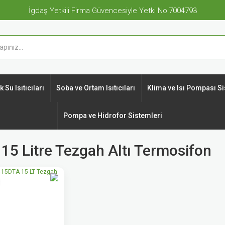
İgdaş Yetkili Firma Güvencesiyle Yetki No:7004793
 Su Isıtıcıları
Soba ve Ortam Isıtıcıları
Klima ve Isı Pompası Si
Pompa ve Hidrofor Sistemleri
5 Litre Tezgah Altı Termosifon