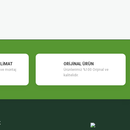
SLİMAT
ORİJİNAL ÜRÜN
m ve montaj
Ürünlerimiz %100 Orijinal ve
kalitelidir.
K