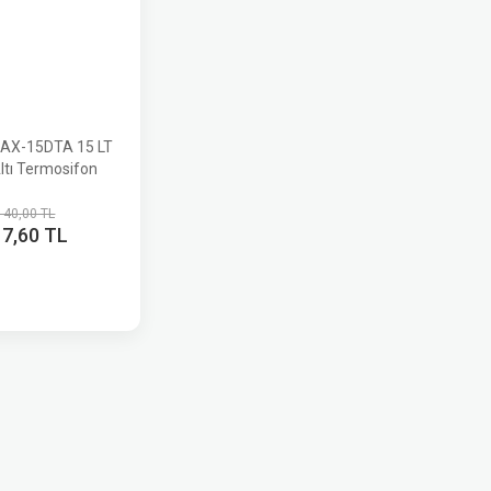
AX-15DTA 15 LT
ltı Termosifon
140,00 TL
17,60 TL