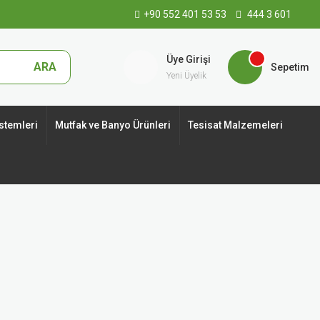
+90 552 401 53 53
444 3 601
Üye Girişi
ARA
Sepetim
Yeni Üyelik
stemleri
Mutfak ve Banyo Ürünleri
Tesisat Malzemeleri