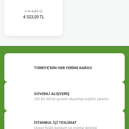
7.414,80 TL
4.523,03 TL
TÜRKİYE'NİN HER YERİNE KARGO
GÜVENLİ ALIŞVERİŞ
256 Bit SSl ile güvenli alışverişin keyfini çıkartın.
İSTANBUL İÇİ TESLİMAT
Uygun fiyatlı kurulum ve montaj desteği