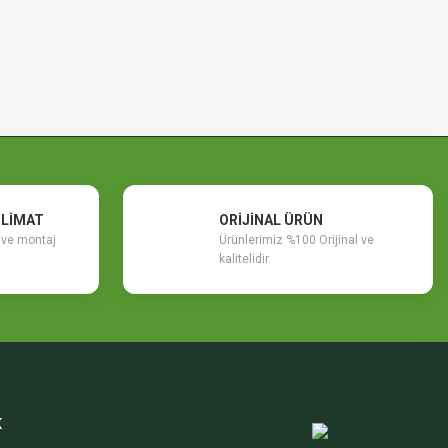
SLİMAT
ORİJİNAL ÜRÜN
m ve montaj
Ürünlerimiz %100 Orijinal ve
kalitelidir.
K