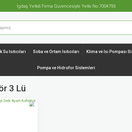
İgdaş Yetkili Firma Güvencesiyle Yetki No:7004793
 Su Isıtıcıları
Soba ve Ortam Isıtıcıları
Klima ve Isı Pompası Si
Pompa ve Hidrofor Sistemleri
ör 3 Lü