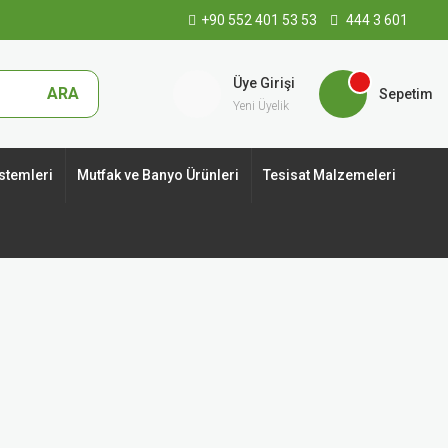
+90 552 401 53 53
444 3 601
Üye Girişi
ARA
Sepetim
Yeni Üyelik
stemleri
Mutfak ve Banyo Ürünleri
Tesisat Malzemeleri