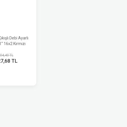
ıkışlı Debi Ayarlı
1'' 16x2 Kırmızı
504,40 TL
27,68 TL