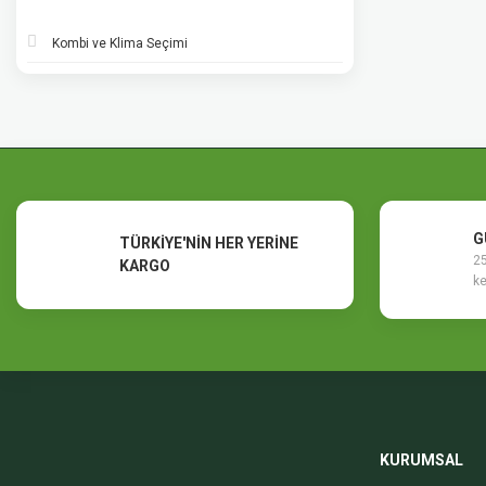
Kombi ve Klima Seçimi
G
TÜRKİYE'NİN HER YERİNE
25
KARGO
ke
KURUMSAL