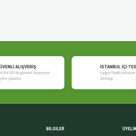
ÜVENLİ ALIŞVERİŞ
İSTANBUL İÇİ TE
6 Bit SSl ile güvenli alışverişin
Uygun fiyatlı kurulu
yfini çıkartın.
desteği
BİLGİLER
ÜYELİ