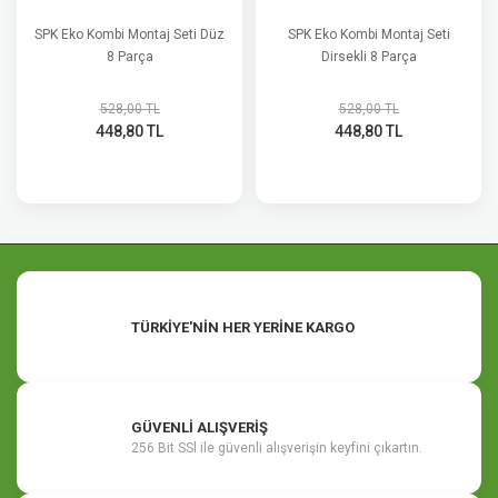
SPK Eko Kombi Montaj Seti Düz
SPK Eko Kombi Montaj Seti
8 Parça
Dirsekli 8 Parça
528,00 TL
528,00 TL
448,80 TL
448,80 TL
TÜRKİYE'NİN HER YERİNE KARGO
GÜVENLİ ALIŞVERİŞ
256 Bit SSl ile güvenli alışverişin keyfini çıkartın.