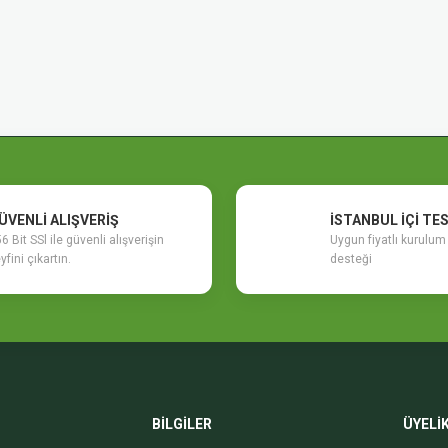
ÜVENLİ ALIŞVERİŞ
İSTANBUL İÇİ TE
6 Bit SSl ile güvenli alışverişin
Uygun fiyatlı kurulu
yfini çıkartın.
desteği
BİLGİLER
ÜYELİ