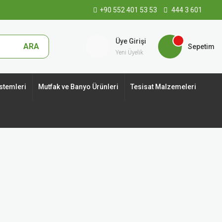
+90 552 401 53 53
444 3 601
Üye Girişi
ARA
Sepetim
Yeni Üyelik
stemleri
Mutfak ve Banyo Ürünleri
Tesisat Malzemeleri