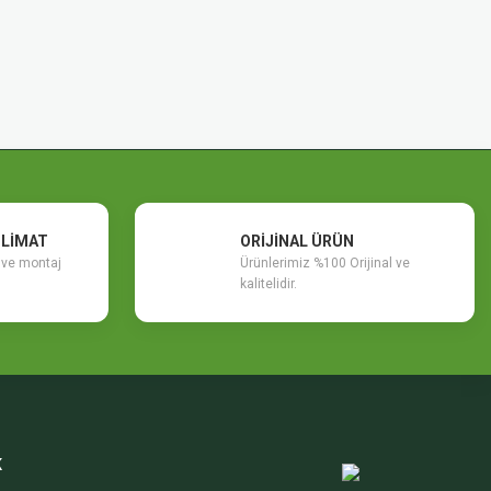
SLİMAT
ORİJİNAL ÜRÜN
m ve montaj
Ürünlerimiz %100 Orijinal ve
kalitelidir.
K