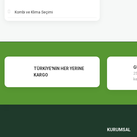
Kombi ve Klima Seçimi
G
TÜRKİYE'NİN HER YERİNE
25
KARGO
ke
KURUMSAL