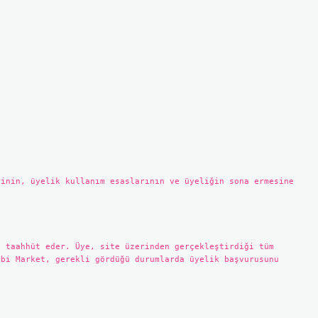
rinin, üyelik kullanım esaslarının ve üyeliğin sona ermesine
e taahhüt eder. Üye, site üzerinden gerçekleştirdiği tüm
mbi Market, gerekli gördüğü durumlarda üyelik başvurusunu