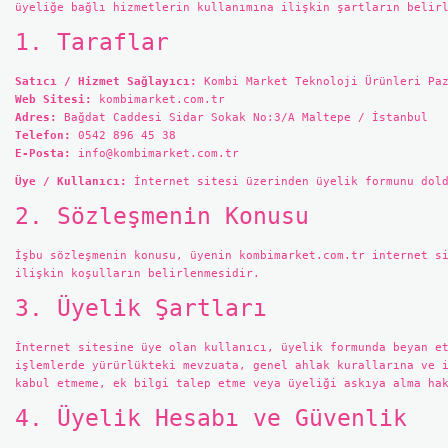
üyeliğe bağlı hizmetlerin kullanımına ilişkin şartların belir
1. Taraflar
Satıcı / Hizmet Sağlayıcı:
Kombi Market Teknoloji Ürünleri Paz
Web Sitesi:
kombimarket.com.tr
Adres:
Bağdat Caddesi Sidar Sokak No:3/A Maltepe / İstanbul
Telefon:
0542 896 45 38
E-Posta:
info@kombimarket.com.tr
Üye / Kullanıcı:
İnternet sitesi üzerinden üyelik formunu dold
2. Sözleşmenin Konusu
İşbu sözleşmenin konusu, üyenin kombimarket.com.tr internet s
ilişkin koşulların belirlenmesidir.
3. Üyelik Şartları
İnternet sitesine üye olan kullanıcı, üyelik formunda beyan e
işlemlerde yürürlükteki mevzuata, genel ahlak kurallarına ve 
kabul etmeme, ek bilgi talep etme veya üyeliği askıya alma ha
4. Üyelik Hesabı ve Güvenlik