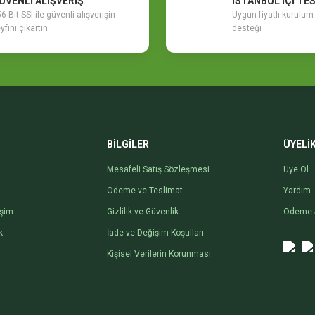
ÜVENLİ ALIŞVERİŞ
İSTANBUL İÇİ TE
6 Bit SSl ile güvenli alışverişin
Uygun fiyatlı kurulu
yfini çıkartın.
desteği
BİLGİLER
ÜYELİ
Mesafeli Satış Sözleşmesi
Üye Ol
Ödeme ve Teslimat
Yardım
işim
Gizlilik ve Güvenlik
Ödeme 
k
İade ve Değişim Koşulları
Kişisel Verilerin Korunması