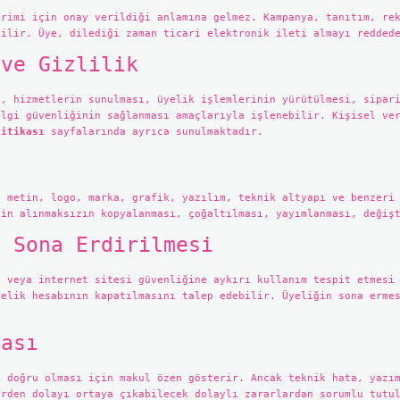
erimi için onay verildiği anlamına gelmez. Kampanya, tanıtım, re
rilir. Üye, dilediği zaman ticari elektronik ileti almayı redded
 ve Gizlilik
e, hizmetlerin sunulması, üyelik işlemlerinin yürütülmesi, sipar
ilgi güvenliğinin sağlanması amaçlarıyla işlenebilir. Kişisel ve
litikası
sayfalarında ayrıca sunulmaktadır.
, metin, logo, marka, grafik, yazılım, teknik altyapı ve benzeri
zin alınmaksızın kopyalanması, çoğaltılması, yayımlanması, değiş
e Sona Erdirilmesi
a veya internet sitesi güvenliğine aykırı kullanım tespit etmesi
yelik hesabının kapatılmasını talep edebilir. Üyeliğin sona erme
ması
e doğru olması için makul özen gösterir. Ancak teknik hata, yazı
erden dolayı ortaya çıkabilecek dolaylı zararlardan sorumlu tutu