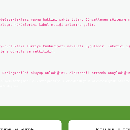
 değişiklikleri yapma hakkını saklı tutar. Güncellenen sözleşme 
özleşme hükümlerini kabul ettiği anlamına gelir.
 yürürlükteki Türkiye Cumhuriyeti mevzuatı uygulanır. Tüketici i
eleri görevli ve yetkilidir.
k Sözleşmesi’ni okuyup anladığını, elektronik ortamda onayladığı
esiÜyelik SözleşmesiÜyelik SözleşmesiÜyelik SözleşmesiÜyelik SözleşmesiÜyelik Sözleşme
ik Sözleşmesi