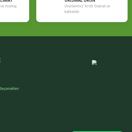
SLİMAT
ORİJİNAL ÜRÜN
m ve montaj
Ürünlerimiz %100 Orijinal ve
kalitelidir.
K
Seçenekleri