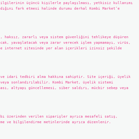
bilgilerinin üçüncü kişilerle paylaşılması, yetkisiz kullanımı
ldığını fark etmesi halinde durumu derhal Kombi Market’e
ı, haksız, zararlı veya sistem güvenliğini tehlikeye düşüren
acak, yavaşlatacak veya zarar verecek işlem yapmamayı, virüs,
ve internet sitesinde yer alan içerikleri izinsiz şekilde
 ve idari tedbiri alma hakkına sahiptir. Site içeriği, üyelik
 veya sonlandırılabilir. Kombi Market, üyelik sistemi
ması, altyapı güncellemesi, siber saldırı, mücbir sebep veya
abı üzerinden verilen siparişler ayrıca mesafeli satış,
şme ve bilgilendirme metinlerinde ayrıca düzenlenir.