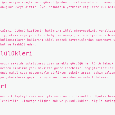
diğer erişim araçlarının güvenliğinden bizzat sorumludur. Hesap 
sonuçlar üyeye aittir. Üye, hesabının yetkisiz kişilerce kullanı
i
acağını, üçüncü kişilerin haklarını ihlal etmeyeceğini, yanıltıc
nlış, eksik veya yanıltıcı bilgi vermemeyi, site altyapısını boz
 kullanıcıların haklarını ihlal edecek davranışlardan kaçınmayı 
abul ve taahhüt eder.
mlülükleri
 uygun şekilde işletilmesi için gerekli gördüğü her türlü teknik
önceden bildirim yapılmaksızın güncellenebilir, değiştirilebilir
nünde makul çaba göstermekle birlikte; teknik arıza, bakım çalış
aya çıkabilecek geçici erişim sorunlarından sorumlu tutulamaz.
eri
mesini kolaylaştırmak amacıyla sunulan bir hizmettir. Üyelik hes
rlendirilir. Siparişe ilişkin hak ve yükümlülükler, ilgili sözle