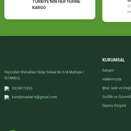
G
TÜRKİYE'NİN HER YERİNE
25
KARGO
ke
KURUMSAL
İletişim
Feyzullah Mahallesi Sidar Sokak No:3/A Maltepe /
İSTANBUL
Hakkımızda
İptal, İade ve Değ
5524015353
Gizlilik ve Güvenli
kombimarket.tr@gmail.com
Sipariş Sorgula