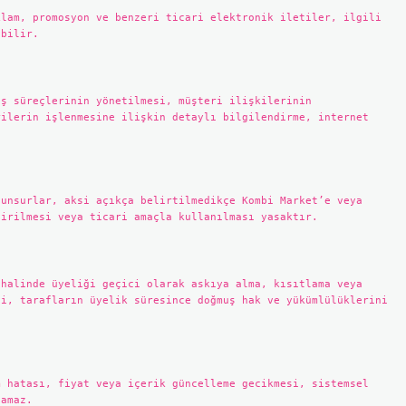
klam, promosyon ve benzeri ticari elektronik iletiler, ilgili
ebilir.
iş süreçlerinin yönetilmesi, müşteri ilişkilerinin
rilerin işlenmesine ilişkin detaylı bilgilendirme, internet
 unsurlar, aksi açıkça belirtilmedikçe Kombi Market’e veya
tirilmesi veya ticari amaçla kullanılması yasaktır.
 halinde üyeliği geçici olarak askıya alma, kısıtlama veya
si, tarafların üyelik süresince doğmuş hak ve yükümlülüklerini
m hatası, fiyat veya içerik güncelleme gecikmesi, sistemsel
lamaz.