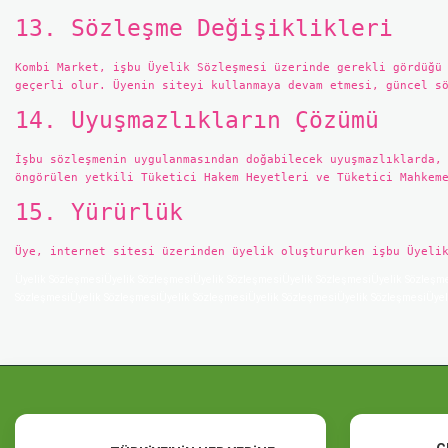
13. Sözleşme Değişiklikleri
Kombi Market, işbu Üyelik Sözleşmesi üzerinde gerekli gördüğü
geçerli olur. Üyenin siteyi kullanmaya devam etmesi, güncel s
14. Uyuşmazlıkların Çözümü
İşbu sözleşmenin uygulanmasından doğabilecek uyuşmazlıklarda,
öngörülen yetkili Tüketici Hakem Heyetleri ve Tüketici Mahkem
15. Yürürlük
Üye, internet sitesi üzerinden üyelik oluştururken işbu Üyeli
Üyelik SözleşmesiÜyelik SözleşmesiÜyelik SözleşmesiÜyelik SözleşmesiÜyelik Sözleşm
SözleşmesiÜyelik SözleşmesiÜyelik SözleşmesiÜyelik SözleşmesiÜyelik SözleşmesiÜyel