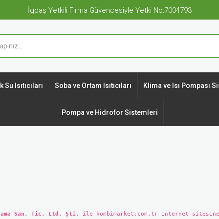
İgdaş Yetkili Firma Güvencesiyle Yetki No:7004793
 Su Isıtıcıları
Soba ve Ortam Isıtıcıları
Klima ve Isı Pompası Si
Pompa ve Hidrofor Sistemleri
lama San. Tic. Ltd. Şti.
ile kombimarket.com.tr internet sitesine