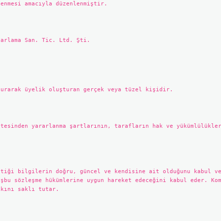
lenmesi amacıyla düzenlenmiştir.
arlama San. Tic. Ltd. Şti.
urarak üyelik oluşturan gerçek veya tüzel kişidir.
itesinden yararlanma şartlarının, tarafların hak ve yükümlülükle
ttiği bilgilerin doğru, güncel ve kendisine ait olduğunu kabul v
işbu sözleşme hükümlerine uygun hareket edeceğini kabul eder. Ko
kkını saklı tutar.