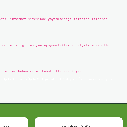
metni internet sitesinde yayımlandığı tarihten itibaren
şlemi niteliği taşıyan uyuşmazlıklarda, ilgili mevzuatta
nı ve tüm hükümlerini kabul ettiğini beyan eder.
siÜyelik SözleşmesiÜyelik SözleşmesiÜyelik SözleşmesiÜyelik SözleşmesiÜyelik