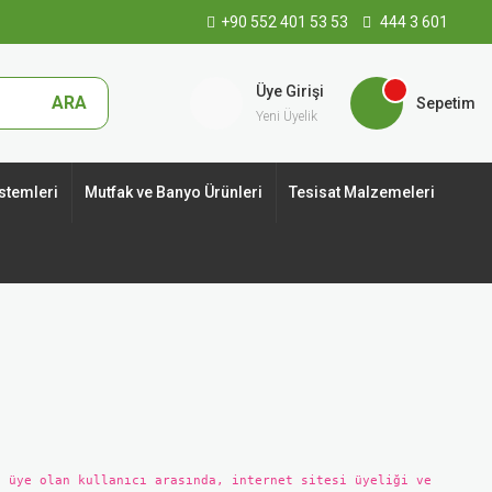
+90 552 401 53 53
444 3 601
Üye Girişi
ARA
Sepetim
Yeni Üyelik
stemleri
Mutfak ve Banyo Ürünleri
Tesisat Malzemeleri
 üye olan kullanıcı arasında, internet sitesi üyeliği ve