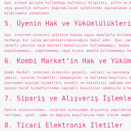
Üye, siteye girişte kullandığı kullanıcı bilgileri, şifre ve 
veya güvenlik zafiyeti doğurabilecek işlemlerden kaynaklanan 
bildirmekle yükümlüdür.
5. Üyenin Hak ve Yükümlülükler
Üye, internet sitesini yalnızca hukuka uygun amaçlarla kullan
herhangi bir işlem gerçekleştirmeyeceğini kabul eder. Üye; ya
zararlı yazılım veya benzeri teknolojiler kullanmamayı, başka
kopyalamamayı, çoğaltmamayı veya ticari amaçla kullanmamayı k
6. Kombi Market’in Hak ve Yükü
Kombi Market, internet sitesinin güvenli, verimli ve mevzuata
yapısı, sunulan hizmetler, kampanyalar ve kullanım koşulları 
üzerinden sunulan hizmetleri sürekli ve kesintisiz sağlama yö
üçüncü taraf hizmetlerinden kaynaklı kesintiler nedeniyle ort
7. Sipariş ve Alışveriş İşleml
Üyelik oluşturulması, internet sitesinden alışveriş yapılabil
teslimat, iptal, iade ve değişim koşullarına tabi olarak değe
8. Ticari Elektronik İletiler