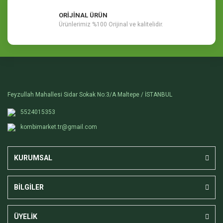
ORİJİNAL ÜRÜN
Ürünlerimiz %100 Orijinal ve kalitelidir.
Feyzullah Mahallesi Sidar Sokak No:3/A Maltepe / İSTANBUL
5524015353
kombimarket.tr@gmail.com
KURUMSAL
BİLGİLER
ÜYELİK