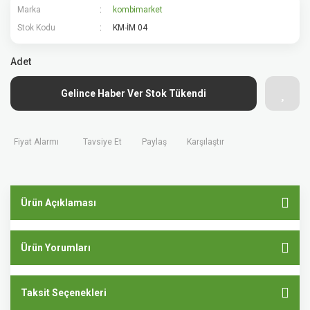
Marka
kombimarket
Stok Kodu
KM-İM 04
Adet
Gelince Haber Ver Stok Tükendi
Fiyat Alarmı
Tavsiye Et
Paylaş
Karşılaştır
Ürün Açıklaması
Ürün Yorumları
Taksit Seçenekleri