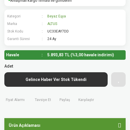
Anlaşmalı kargo firması ile gönderim
Kategori
Beyaz Eşya
Marka
ALTUS
Stok Kodu
UC33EAY7DD
Garanti Süresi
24 Ay
Havale
5.893,83 TL (%3,00 havale indirimi)
Adet
Gelince Haber Ver Stok Tükendi
Fiyat Alarmı
Tavsiye Et
Paylaş
Karşılaştır
Ürün Açıklaması