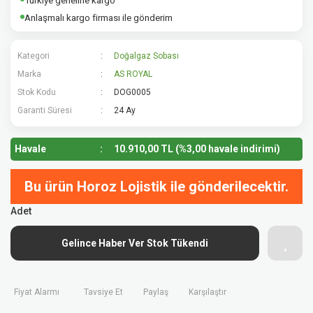
Türkiye geneline kargo
Anlaşmalı kargo firması ile gönderim
Kategori
Doğalgaz Sobası
Marka
AS ROYAL
Stok Kodu
DOG0005
Garanti Süresi
24 Ay
Havale
10.910,00 TL (%3,00 havale indirimi)
Bu ürün Horoz Lojistik ile gönderilecektir.
Adet
Gelince Haber Ver Stok Tükendi
Fiyat Alarmı
Tavsiye Et
Paylaş
Karşılaştır