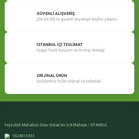
GÜVENLİ ALIŞVERİŞ
256 Bit SSl ile güvenli alışverişin keyfini çıkartın.
İSTANBUL İÇİ TESLİMAT
Uygun fiyatlı kurulum ve montaj desteği
ORİJİNAL ÜRÜN
Ürünlerimiz %100 Orijinal ve kalitelidir.
Feyzullah Mahallesi Sidar Sokak No:3/A Maltepe / İSTANBUL
5524015353