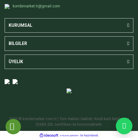
kombimarket.tr@gmail.com
KURUMSAL
BİLGİLER
ÜYELİK
2020 © kombimarket.com.tr | Tüm Hakları Saklıdır. Kredi kartı bilgileriniz
256Bit SSL sertifikası ile korunmaktadır.
ile
ideasoft
e-