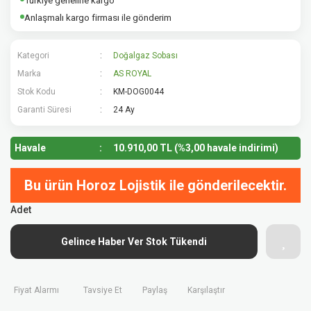
Türkiye geneline kargo
Anlaşmalı kargo firması ile gönderim
Kategori
Doğalgaz Sobası
Marka
AS ROYAL
Stok Kodu
KM-DOG0044
Garanti Süresi
24 Ay
Havale
10.910,00 TL (%3,00 havale indirimi)
Bu ürün Horoz Lojistik ile gönderilecektir.
Adet
Gelince Haber Ver Stok Tükendi
Fiyat Alarmı
Tavsiye Et
Paylaş
Karşılaştır