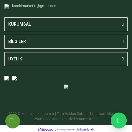
kombimarket.tr@gmail.com
KURUMSAL
BİLGİLER
ÜYELİK
2020 © kombimarket.com.tr | Tüm Hakları Saklıdır. Kredi kartı bilgileriniz
256Bit SSL sertifikası ile korunmaktadır.
ile
ideasoft
e-