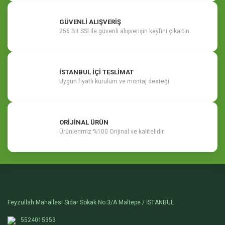
GÜVENLİ ALIŞVERİŞ
256 Bit SSl ile güvenli alışverişin keyfini çıkartın.
İSTANBUL İÇİ TESLİMAT
Uygun fiyatlı kurulum ve montaj desteği
ORİJİNAL ÜRÜN
Ürünlerimiz %100 Orijinal ve kalitelidir.
Feyzullah Mahallesi Sidar Sokak No:3/A Maltepe / İSTANBUL
5524015353