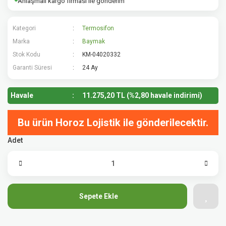
Anlaşmalı kargo firması ile gönderim
Kategori
Termosifon
Marka
Baymak
Stok Kodu
KM-04020332
Garanti Süresi
24 Ay
Havale
11.275,20 TL (%2,80 havale indirimi)
Bu ürün Horoz Lojistik ile gönderilecektir.
Adet
Sepete Ekle