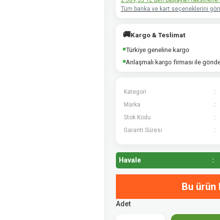
2.589,35 TL den başlayan taksitlerle!
Tüm banka ve kart seçeneklerini görm
🚚
Kargo & Teslimat
Türkiye geneline kargo
Anlaşmalı kargo firması ile gönd
Kategori
Marka
Stok Kodu
Garanti Süresi
Havale
Bu ürün 
Adet