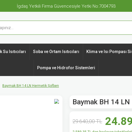
İgdaş Yetkili Firma Güvencesiyle Yetki No:7004793
 Su Isıtıcıları
Soba ve Ortam Isıtıcıları
Klima ve Isı Pompası Si
Pompa ve Hidrofor Sistemleri
Baymak BH 14 LN Hermetik Şofben
Baymak BH 14 LN 
24.89
29.640,00 TL