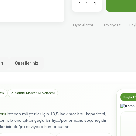
Fiyat Alarmı
Tavsiye Et
Pay
rı
Önerileriniz
tik
✓ Kombi Market Güvencesi
Güçlü F
foru
isteyen müşteriler için 13,5 lt/dk sıcak su kapasitesi,
temiyle öne çıkan güçlü bir fiyat/performans seçeneğidir.
lar için doğru seviyede konfor sunar.