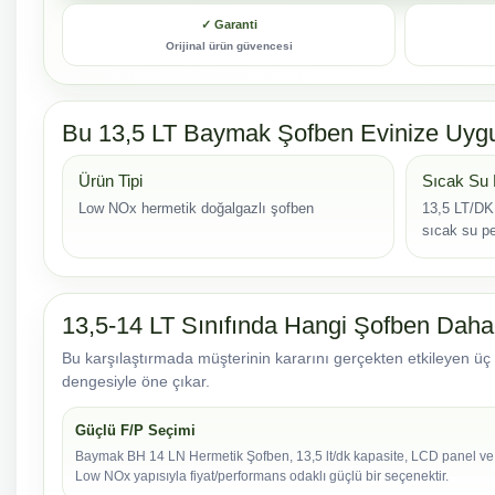
✓ Garanti
Orijinal ürün güvencesi
Bu 13,5 LT Baymak Şofben Evinize Uy
Ürün Tipi
Sıcak Su 
Low NOx hermetik doğalgazlı şofben
13,5 LT/DK
sıcak su pe
13,5-14 LT Sınıfında Hangi Şofben Daha
Bu karşılaştırmada müşterinin kararını gerçekten etkileyen üç 
dengesiyle öne çıkar.
Güçlü F/P Seçimi
Baymak BH 14 LN Hermetik Şofben, 13,5 lt/dk kapasite, LCD panel ve
Low NOx yapısıyla fiyat/performans odaklı güçlü bir seçenektir.