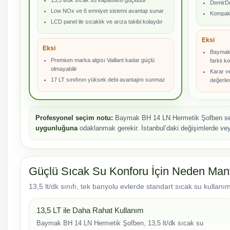
13,5 lt/dk sıcak su kapasitesi güçlüdür
DemirDö
Low NOx ve 6 emniyet sistemi avantajı sunar
Kompakt 
LCD panel ile sıcaklık ve arıza takibi kolaydır
Eksi
Eksi
Baymak
Premium marka algısı Vaillant kadar güçlü
farklı 
olmayabilir
Karar ve
17 LT sınıfının yüksek debi avantajını sunmaz
değerlen
Profesyonel seçim notu:
Baymak BH 14 LN Hermetik Şofben seç
uygunluğuna
odaklanmak gerekir. İstanbul’daki değişimlerde veya
Güçlü Sıcak Su Konforu İçin Neden Mant
13,5 lt/dk sınıfı, tek banyolu evlerde standart sıcak su kullan
13,5 LT ile Daha Rahat Kullanım
Baymak BH 14 LN Hermetik Şofben, 13,5 lt/dk sıcak su