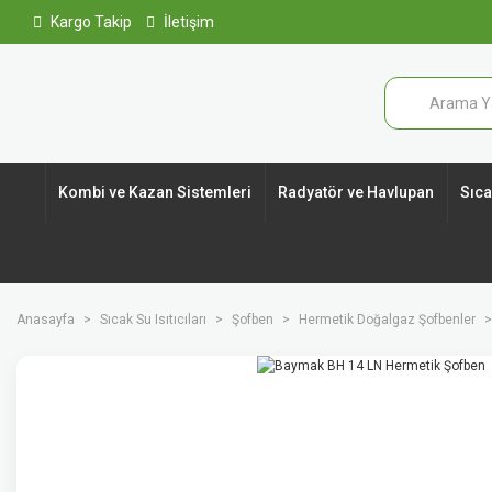
Kargo Takip
İletişim
Kombi ve Kazan Sistemleri
Radyatör ve Havlupan
Sıcak
Anasayfa
Sıcak Su Isıtıcıları
Şofben
Hermetik Doğalgaz Şofbenler