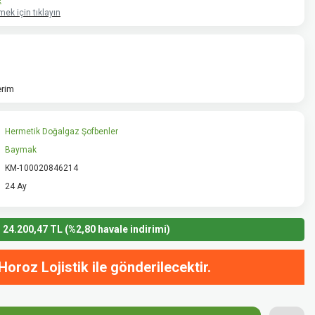
!
ek için tıklayın
erim
Hermetik Doğalgaz Şofbenler
Baymak
KM-100020846214
24 Ay
24.200,47 TL (%2,80 havale indirimi)
Horoz Lojistik ile gönderilecektir.