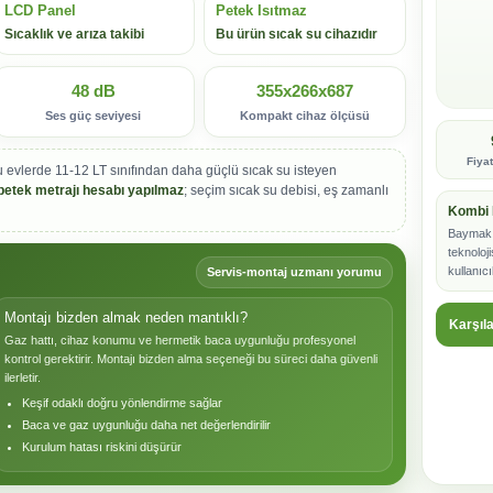
LCD Panel
Petek Isıtmaz
Sıcaklık ve arıza takibi
Bu ürün sıcak su cihazıdır
48 dB
355x266x687
Ses güç seviyesi
Kompakt cihaz ölçüsü
Fiya
vlerde 11-12 LT sınıfından daha güçlü sıcak su isteyen
petek metrajı hesabı yapılmaz
; seçim sıcak su debisi, eş zamanlı
Kombi 
Baymak 
teknoloj
kullanıc
Servis-montaj uzmanı yorumu
Montajı bizden almak neden mantıklı?
Karşıl
Gaz hattı, cihaz konumu ve hermetik baca uygunluğu profesyonel
kontrol gerektirir. Montajı bizden alma seçeneği bu süreci daha güvenli
ilerletir.
Keşif odaklı doğru yönlendirme sağlar
Baca ve gaz uygunluğu daha net değerlendirilir
Kurulum hatası riskini düşürür