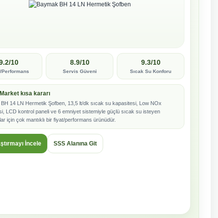
9.2/10
8.9/10
9.3/10
t/Performans
Servis Güveni
Sıcak Su Konforu
Market kısa kararı
BH 14 LN Hermetik Şofben, 13,5 lt/dk sıcak su kapasitesi, Low NOx
isi, LCD kontrol paneli ve 6 emniyet sistemiyle güçlü sıcak su isteyen
ılar için çok mantıklı bir fiyat/performans ürünüdür.
aştırmayı İncele
SSS Alanına Git