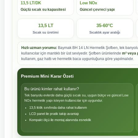
13,5 LT/DK
Low NOx
Güçlü sıcak su kapasitesi
Güncel çevreci yapı
13,5 LT
35-60°C
Sıcak su üretimi
Sıcaklık ayar aralığı
Hızlı uzman yorumu:
Baymak BH 14 LN Hermetik Şofben, tek banyolu e
kullanıcılar için mantıklı bir üst seviyedir. Şofben ürünlerinde
m² veya 
kullanım, gaz hattı ve hermetik baca uygunluğuna göre yapılmalıdır.
Premium Mini Karar Özeti
Bu ürünü kimler rahat kullanır?
Tek banyolu evlerde daha güçlü sıcak su, uygun bütçe ve güncel Low
NOx hermetik yapı isteyen kullanıcılar için uygundur.
13,5 lt/dk sınıfında daha rahat kullanım
LCD panel ile pratik takip avantajı
Kompakt ölçü ile montaj alanında esneklik