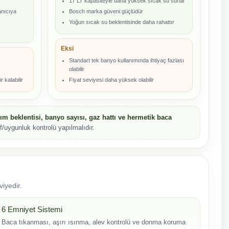
17 LT kapasiteyle daha yüksek sıcak su sunar
anıcıya
Bosch marka güveni güçlüdür
Yoğun sıcak su beklentisinde daha rahattır
Eksi
Standart tek banyo kullanımında ihtiyaç fazlası
olabilir
 kalabilir
Fiyat seviyesi daha yüksek olabilir
ım beklentisi, banyo sayısı, gaz hattı ve hermetik baca
f/uygunluk kontrolü yapılmalıdır.
viyedir.
6 Emniyet Sistemi
Baca tıkanması, aşırı ısınma, alev kontrolü ve donma koruma