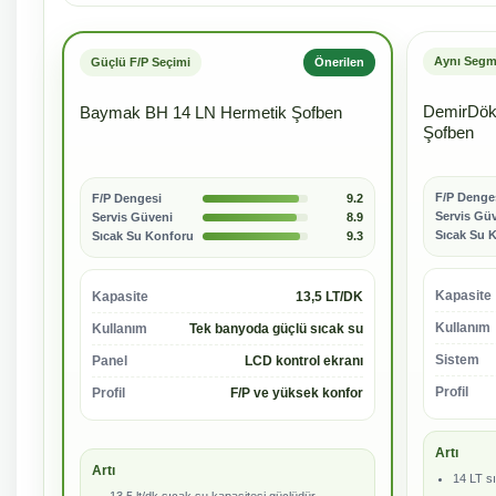
Aynı Segme
Güçlü F/P Seçimi
Önerilen
DemirDök
Baymak BH 14 LN Hermetik Şofben
Şofben
F/P Denge
F/P Dengesi
9.2
Servis Gü
Servis Güveni
8.9
Sıcak Su 
Sıcak Su Konforu
9.3
Kapasite
Kapasite
13,5 LT/DK
Kullanım
Kullanım
Tek banyoda güçlü sıcak su
Sistem
Panel
LCD kontrol ekranı
Profil
Profil
F/P ve yüksek konfor
Artı
Artı
14 LT s