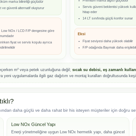
Premium marka algısı güçlüdür
küm marka bilinirliği güçlüdür
Servis güveni beklentisi yüksek kull
ve güvenli alternatif oluşturur
hitap eder
14 LT sınıfında güçlü konfor sunar
 Low NOx / LCD F/P dengesine göre
Eksi
konumdadır
Fiyat seviyesi daha yüksek olabilir
rirken fiyat ve servis koşulu ayrıca
dirilmelidir
F/P odağında Baymak daha erişilebilir
erken m² veya petek uzunluğuna değil;
sıcak su debisi, eş zamanlı kullan
 yeni uygulamalarda ilgili gaz dağıtım ve montaj kuralları doğrultusunda keşi
ıklı?
ımından daha güçlü ve daha rahat bir his isteyen müşteriler için doğru se
Low NOx Güncel Yapı
Enerji yönetmeliğine uygun Low NOx hermetik yapı, daha güncel