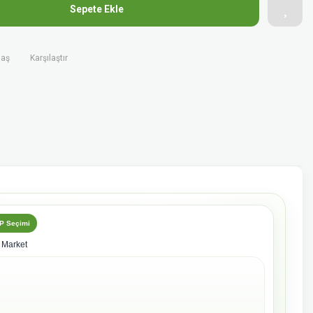
Sepete Ekle
laş
Karşılaştır
/P Seçimi