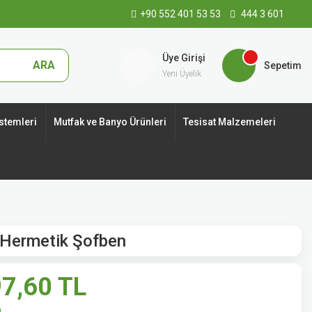
+90 552 401 53 53
444 3 601
Üye Girişi
ARA
Sepetim
Yeni Üyelik
stemleri
Mutfak ve Banyo Ürünleri
Tesisat Malzemeleri
Hermetik Şofben
7,60 TL