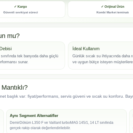
✓ Kargo
✓ Orijinal Ürün
Güvenli sevkiyat süreci
Kombi Market teminatı
gun mu?
Debisi
İdeal Kullanım
 sınıfında tek banyoda daha güçlü
Günlük sıcak su ihtiyacında daha r
rformansı sunar.
ve uygun bütçe isteyen müşterilere 
 Mantıklı?
net başlık var: fiyat/performans, servis güveni ve sıcak su konforu. Ba
Aynı Segment Alternatifler
DemirDöküm L350 F ve Vaillant turboMAG 145/1, 14 LT sınıfında
gerçek rakip olarak değerlendirilebilir.