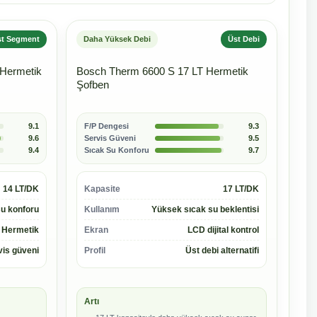
st Segment
Daha Yüksek Debi
Üst Debi
 Hermetik
Bosch Therm 6600 S 17 LT Hermetik
Şofben
9.1
F/P Dengesi
9.3
9.6
Servis Güveni
9.5
9.4
Sıcak Su Konforu
9.7
14 LT/DK
Kapasite
17 LT/DK
u konforu
Kullanım
Yüksek sıcak su beklentisi
Hermetik
Ekran
LCD dijital kontrol
vis güveni
Profil
Üst debi alternatifi
Artı