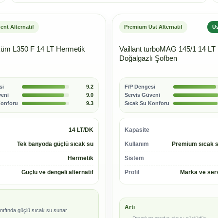
nt Alternatif
Premium Üst Alternatif
Ü
üm L350 F 14 LT Hermetik
Vaillant turboMAG 145/1 14 LT
Doğalgazlı Şofben
si
9.2
F/P Dengesi
veni
9.0
Servis Güveni
Konforu
9.3
Sıcak Su Konforu
14 LT/DK
Kapasite
Tek banyoda güçlü sıcak su
Kullanım
Premium sıcak s
Hermetik
Sistem
Güçlü ve dengeli alternatif
Profil
Marka ve ser
Artı
ınıfında güçlü sıcak su sunar