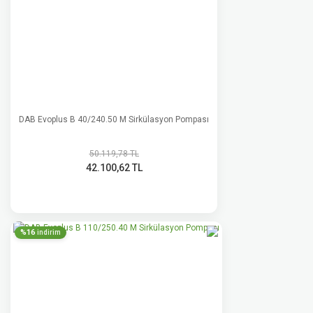
DAB Evoplus B 40/240.50 M Sirkülasyon Pompası
50.119,78 TL
42.100,62 TL
%16
indirim