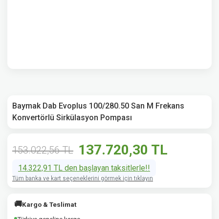
Baymak Dab Evoplus 100/280.50 San M Frekans
Konvertörlü Sirkülasyon Pompası
137.720,30 TL
153.022,56 TL
14.322,91 TL den başlayan taksitlerle!!
Tüm banka ve kart seçeneklerini görmek için tıklayın
🚚
Kargo & Teslimat