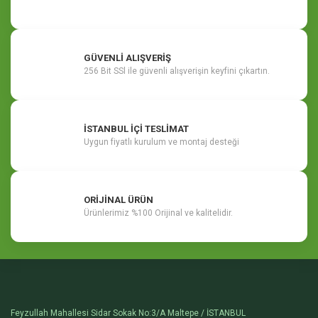
GÜVENLİ ALIŞVERİŞ
256 Bit SSl ile güvenli alışverişin keyfini çıkartın.
İSTANBUL İÇİ TESLİMAT
Uygun fiyatlı kurulum ve montaj desteği
ORİJİNAL ÜRÜN
Ürünlerimiz %100 Orijinal ve kalitelidir.
Feyzullah Mahallesi Sidar Sokak No:3/A Maltepe / İSTANBUL