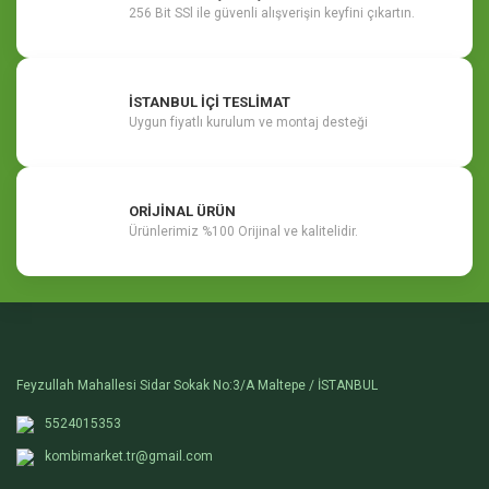
256 Bit SSl ile güvenli alışverişin keyfini çıkartın.
İSTANBUL İÇİ TESLİMAT
Uygun fiyatlı kurulum ve montaj desteği
ORİJİNAL ÜRÜN
Ürünlerimiz %100 Orijinal ve kalitelidir.
Feyzullah Mahallesi Sidar Sokak No:3/A Maltepe / İSTANBUL
5524015353
kombimarket.tr@gmail.com