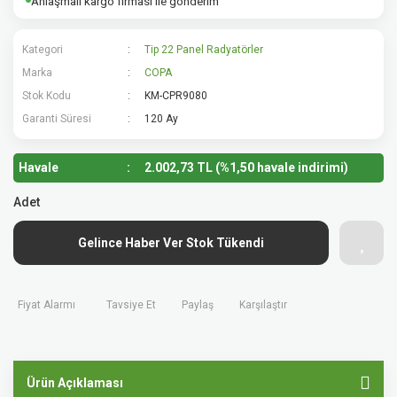
Anlaşmalı kargo firması ile gönderim
Kategori
Tip 22 Panel Radyatörler
Marka
COPA
Stok Kodu
KM-CPR9080
Garanti Süresi
120 Ay
Havale
2.002,73 TL (%1,50 havale indirimi)
Adet
Gelince Haber Ver Stok Tükendi
Fiyat Alarmı
Tavsiye Et
Paylaş
Karşılaştır
Ürün Açıklaması