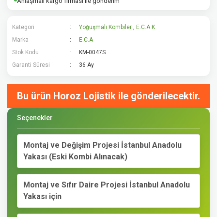
Anlaşmalı kargo firması ile gönderim
Kategori
Yoğuşmalı Kombiler
,
E.C.A Kombiler
Marka
E.C.A
Stok Kodu
KM-0047S
Garanti Süresi
36 Ay
Bu ürün Horoz Lojistik ile gönderilecektir.
Seçenekler
Montaj ve Değişim Projesi İstanbul Anadolu
Yakası (Eski Kombi Alınacak)
Montaj ve Sıfır Daire Projesi İstanbul Anadolu
Yakası için