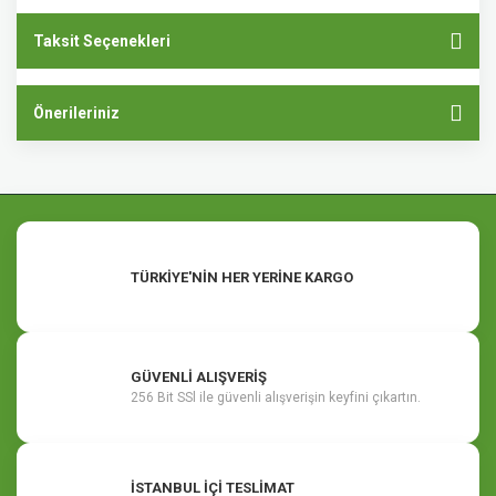
Taksit Seçenekleri
Önerileriniz
TÜRKİYE'NİN HER YERİNE KARGO
GÜVENLİ ALIŞVERİŞ
256 Bit SSl ile güvenli alışverişin keyfini çıkartın.
İSTANBUL İÇİ TESLİMAT