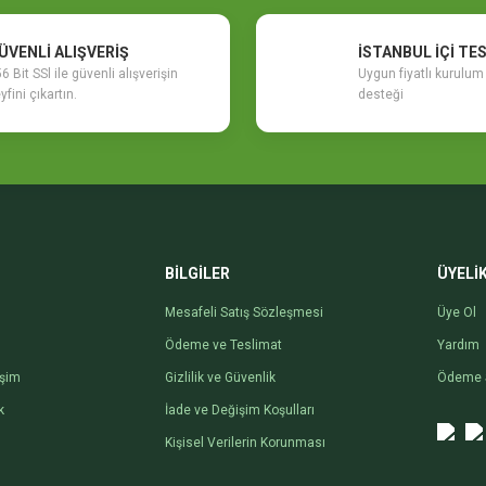
ÜVENLİ ALIŞVERİŞ
İSTANBUL İÇİ TE
6 Bit SSl ile güvenli alışverişin
Uygun fiyatlı kurulu
yfini çıkartın.
desteği
Gönder
BİLGİLER
ÜYELİ
Mesafeli Satış Sözleşmesi
Üye Ol
Ödeme ve Teslimat
Yardım
işim
Gizlilik ve Güvenlik
Ödeme 
k
İade ve Değişim Koşulları
Kişisel Verilerin Korunması