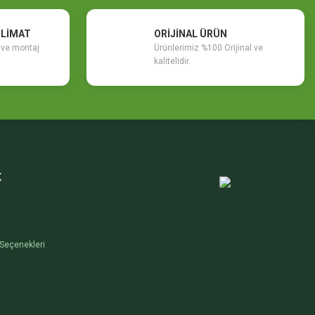
SLİMAT
ORİJİNAL ÜRÜN
m ve montaj
Ürünlerimiz %100 Orijinal ve
kalitelidir.
K
Seçenekleri