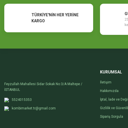
Ürün fiyatı diğer sitelerden daha pahalı.
Bu ürüne benzer farklı alternatifler olmalı.
G
TÜRKİYE'NİN HER YERİNE
25
KARGO
ke
KURUMSAL
İletişim
Feyzullah Mahallesi Sidar Sokak No:3/A Maltepe /
İSTANBUL
Hakkımızda
İptal, İade ve Değ
5524015353
Gizlilik ve Güvenli
kombimarket.tr@gmail.com
Sipariş Sorgula