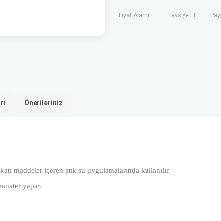
Fiyat Alarmı
Tavsiye Et
Pay
rı
Önerileriniz
 katı maddeler içeren atık su uygulamalarında kullanılır.
ransfer yapar.