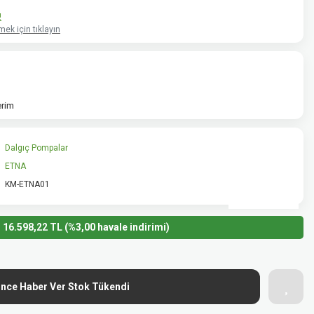
!
ek için tıklayın
erim
Dalgıç Pompalar
ETNA
KM-ETNA01
16.598,22 TL (%3,00 havale indirimi)
ince Haber Ver Stok Tükendi