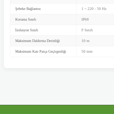
1 ~ 220 - 50 Hz
Şebeke Bağlantısı
IP68
Koruma Sınıfı
F Sınıfı
İzolasyon Sınıfı
10 m
Maksimum Daldırma Derinliği
50 mm
Maksimum Katı Parça Geçirgenliği
Bu ürünün fiyat bilgisi, resim, ürün açıklamalarında ve diğer konularda y
Görüş ve önerileriniz için teşekkür ederiz.
Ürün resmi kalitesiz, bozuk veya görüntülenemiyor.
Ürün açıklamasında eksik bilgiler bulunuyor.
Ürün bilgilerinde hatalar bulunuyor.