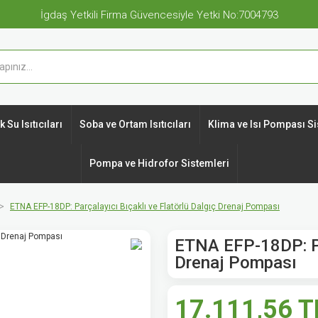
İgdaş Yetkili Firma Güvencesiyle Yetki No:7004793
 Su Isıtıcıları
Soba ve Ortam Isıtıcıları
Klima ve Isı Pompası Si
Pompa ve Hidrofor Sistemleri
ETNA EFP-18DP: Parçalayıcı Bıçaklı ve Flatörlü Dalgıç Drenaj Pompası
ETNA EFP-18DP: Par
Drenaj Pompası
17.111,56 T