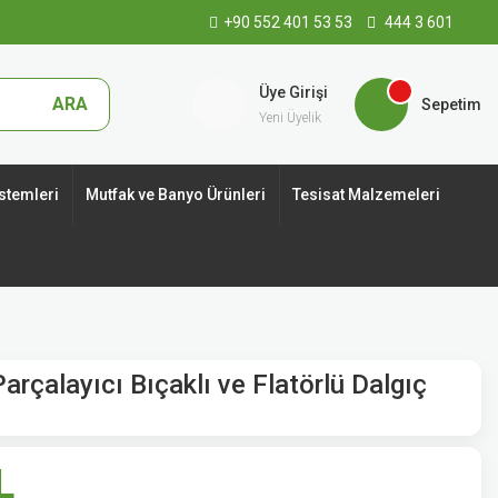
+90 552 401 53 53
444 3 601
Üye Girişi
ARA
Sepetim
Yeni Üyelik
stemleri
Mutfak ve Banyo Ürünleri
Tesisat Malzemeleri
çalayıcı Bıçaklı ve Flatörlü Dalgıç
L