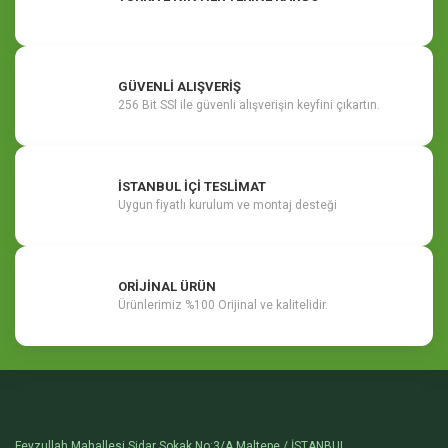
GÜVENLİ ALIŞVERİŞ
256 Bit SSl ile güvenli alışverişin keyfini çıkartın.
İSTANBUL İÇİ TESLİMAT
Uygun fiyatlı kurulum ve montaj desteği
ORİJİNAL ÜRÜN
Ürünlerimiz %100 Orijinal ve kalitelidir.
Feyzullah Mahallesi Sidar Sokak No:3/A Maltepe / İSTANBUL