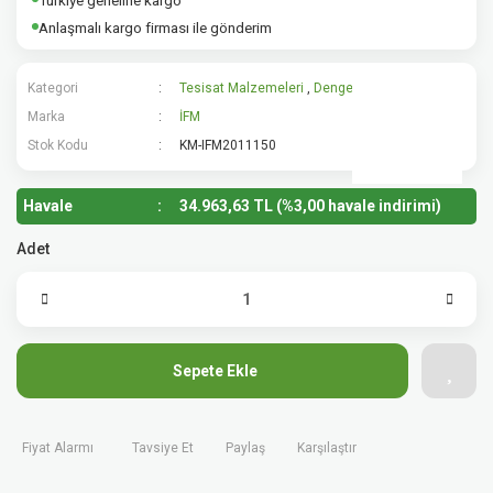
Türkiye geneline kargo
Anlaşmalı kargo firması ile gönderim
Kategori
Tesisat Malzemeleri
,
Denge Kabı
Marka
İFM
Stok Kodu
KM-IFM2011150
Havale
34.963,63 TL (%3,00 havale indirimi)
Adet
Sepete Ekle
Fiyat Alarmı
Tavsiye Et
Paylaş
Karşılaştır