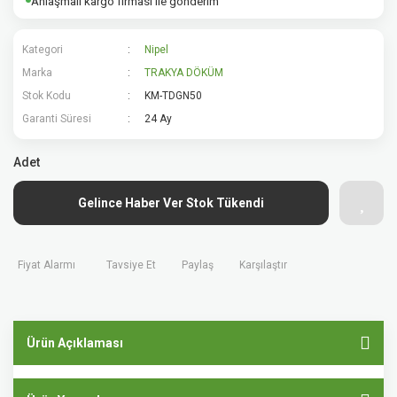
Anlaşmalı kargo firması ile gönderim
Kategori
Nipel
Marka
TRAKYA DÖKÜM
Stok Kodu
KM-TDGN50
Garanti Süresi
24 Ay
Adet
Gelince Haber Ver Stok Tükendi
Fiyat Alarmı
Tavsiye Et
Paylaş
Karşılaştır
Ürün Açıklaması