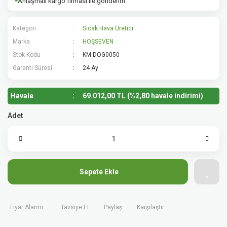
Anlaşmalı kargo firması ile gönderim
Kategori
Sıcak Hava Üretici
Marka
HOŞSEVEN
Stok Kodu
KM-DOG0050
Garanti Süresi
24 Ay
Havale
69.012,00 TL (%2,80 havale indirimi)
Adet
Sepete Ekle
Fiyat Alarmı
Tavsiye Et
Paylaş
Karşılaştır