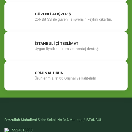
GÜVENLİ ALIŞVERİŞ
256 Bit SSl ile güvenli alışverişin keyfini çıkartın.
İSTANBUL İÇİ TESLİMAT
Uygun fiyatlı kurulum ve montaj desteği
ORİJİNAL ÜRÜN
Ürünlerimiz %100 Orijinal ve kalitelidir.
Feyzullah Mahallesi Sidar Sokak No:3/A Maltepe / İSTANBUL
5524015353