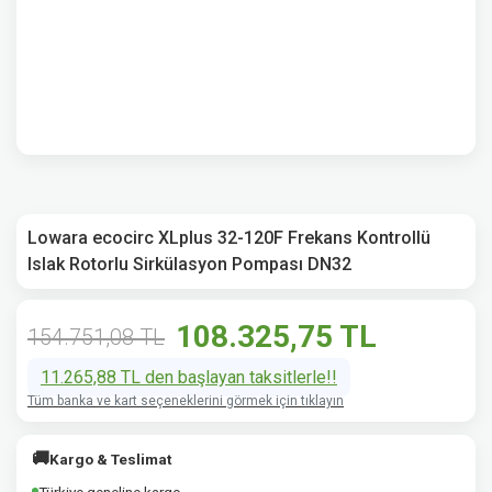
Lowara ecocirc XLplus 32-120F Frekans Kontrollü
Islak Rotorlu Sirkülasyon Pompası DN32
108.325,75 TL
154.751,08 TL
11.265,88 TL den başlayan taksitlerle!!
Tüm banka ve kart seçeneklerini görmek için tıklayın
🚚
Kargo & Teslimat