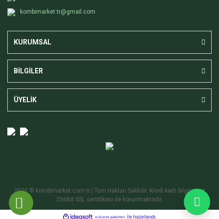
kombimarket.tr@gmail.com
KURUMSAL
BİLGİLER
ÜYELİK
2020 © kombimarket.com.tr | Tüm Hakları Saklıdır. Kredi kartı bilgileriniz
256Bit SSL sertifikası ile korunmaktadır.
ile
ideasoft
e-