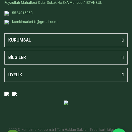
Feyzullah Mahallesi Sidar Sokak No:3/A Maltepe / İSTANBUL
5524015353
kombimarket.tr@gmail.com
KURUMSAL
BİLGİLER
ÜYELİK
2020 © kombimarket.com.tr | Tüm Hakları Saklıdır. Kredi kartı bilgileriniz