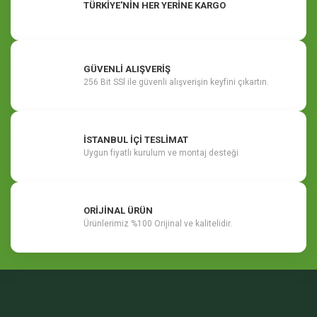
TÜRKİYE'NİN HER YERİNE KARGO
GÜVENLİ ALIŞVERİŞ
256 Bit SSl ile güvenli alışverişin keyfini çıkartın.
İSTANBUL İÇİ TESLİMAT
Uygun fiyatlı kurulum ve montaj desteği
ORİJİNAL ÜRÜN
Ürünlerimiz %100 Orijinal ve kalitelidir.