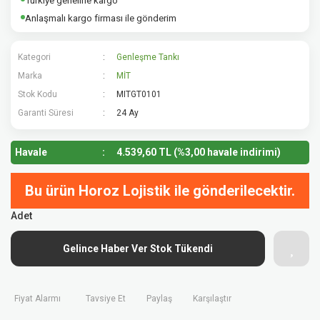
Türkiye geneline kargo
Anlaşmalı kargo firması ile gönderim
Kategori
Genleşme Tankı
Marka
MİT
Stok Kodu
MITGT0101
Garanti Süresi
24 Ay
Havale
4.539,60 TL (%3,00 havale indirimi)
Bu ürün Horoz Lojistik ile gönderilecektir.
Adet
Gelince Haber Ver Stok Tükendi
Fiyat Alarmı
Tavsiye Et
Paylaş
Karşılaştır