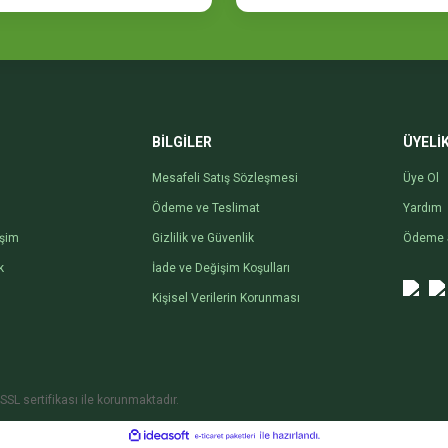
Gönder
BİLGİLER
ÜYELİ
Mesafeli Satış Sözleşmesi
Üye Ol
Ödeme ve Teslimat
Yardım
işim
Gizlilik ve Güvenlik
Ödeme 
k
İade ve Değişim Koşulları
Kişisel Verilerin Korunması
SSL sertifikası ile korunmaktadır.
ile
ideasoft
e-