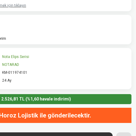
ek için tıklayın
erim
Nota Elips Serisi
NOTARAD
KM-011974101
24 Ay
2.526,81 TL (%1,60 havale indirimi)
Horoz Lojistik ile gönderilecektir.