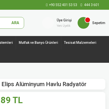
+90 552 401 53 53
444 3 601
Üye Girişi
ARA
Sepetim
Yeni Üyelik
stemleri
Mutfak ve Banyo Ürünleri
Tesisat Malzemeleri
Elips Alüminyum Havlu Radyatör
,89 TL