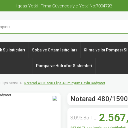
İgdaş Yetkili Firma Güvencesiyle Yetki No:7004793
 Su Isıtıcıları
Soba ve Ortam Isıtıcıları
Klima ve Isı Pompası Si
Pompa ve Hidrofor Sistemleri
Elips Serisi
Notarad 480/1590 Elips Alüminyum Havlu Radyatör
Notarad 480/1590 
2.567
3.093,85 TL