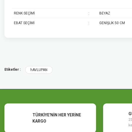
RENK SEÇİMİ
:
BEYAZ
EBAT SEÇİMİ
:
GENİŞLİK 50 CM
Bu ürünün fiyat bilgisi, resim, ürün açıklamalarında ve diğer konularda y
Görüş ve önerileriniz için teşekkür ederiz.
Ürün resmi kalitesiz, bozuk veya görüntülenemiyor.
Etiketler :
hAVLUPAN
Ürün açıklamasında eksik bilgiler bulunuyor.
Ürün bilgilerinde hatalar bulunuyor.
Ürün fiyatı diğer sitelerden daha pahalı.
Bu ürüne benzer farklı alternatifler olmalı.
G
TÜRKİYE'NİN HER YERİNE
25
KARGO
ke