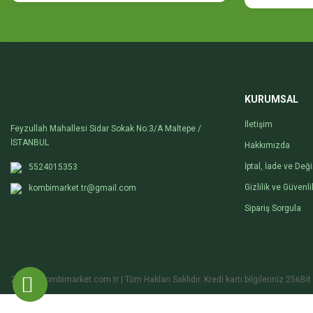
KURUMSAL
İletişim
Feyzullah Mahallesi Sidar Sokak No:3/A Maltepe /
İSTANBUL
Hakkımızda
İptal, İade ve Değ
5524015353
Gizlilik ve Güvenli
kombimarket.tr@gmail.com
Sipariş Sorgula
2020 © kombimarket.com.tr | Tüm Hakları Saklıdır. Kredi kartı bilgileriniz 256Bit 