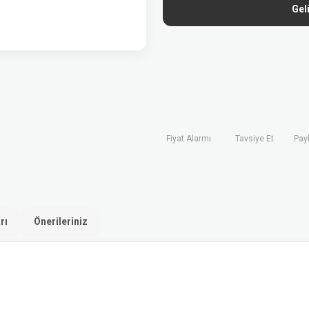
Gel
Fiyat Alarmı
Tavsiye Et
Pay
rı
Önerileriniz