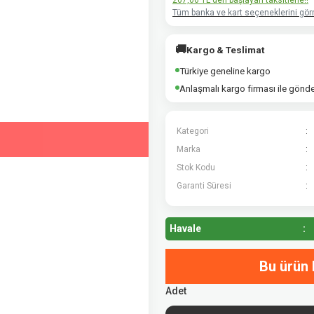
267,06 TL den başlayan taksitlerle!!
Tüm banka ve kart seçeneklerini görm
🚚
Kargo & Teslimat
Türkiye geneline kargo
Anlaşmalı kargo firması ile gönd
Kategori
Marka
Stok Kodu
Garanti Süresi
Havale
Bu ürün 
Adet