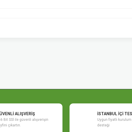
etersiz gördüğünüz noktaları öneri formunu kullanarak tarafımıza iletebilirsiniz.
Bu ürüne ilk yorumu siz yapın!
Yorum Yaz
ÜVENLİ ALIŞVERİŞ
İSTANBUL İÇİ TE
6 Bit SSl ile güvenli alışverişin
Uygun fiyatlı kurulu
yfini çıkartın.
desteği