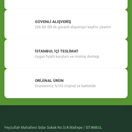
GÜVENLİ ALIŞVERİŞ
256 Bit SSl ile güvenli alışverişin keyfini çıkartın.
İSTANBUL İÇİ TESLİMAT
Uygun fiyatlı kurulum ve montaj desteği
ORİJİNAL ÜRÜN
Ürünlerimiz %100 Orijinal ve kalitelidir.
Feyzullah Mahallesi Sidar Sokak No:3/A Maltepe / İSTANBUL