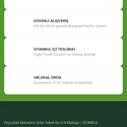
GÜVENLİ ALIŞVERİŞ
256 Bit SSl ile güvenli alışverişin keyfini çıkartın.
İSTANBUL İÇİ TESLİMAT
Uygun fiyatlı kurulum ve montaj desteği
ORİJİNAL ÜRÜN
Ürünlerimiz %100 Orijinal ve kalitelidir.
Feyzullah Mahallesi Sidar Sokak No:3/A Maltepe / İSTANBUL