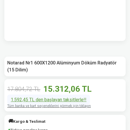
Notarad Nr1 600X1200 Alüminyum Döküm Radyatör
(15 Dilim)
15.312,06 TL
17.804,72 TL
1.592,45 TL den başlayan taksitlerle!!
Tüm banka ve kart seçeneklerini görmek için tıklayın
🚚
Kargo & Teslimat