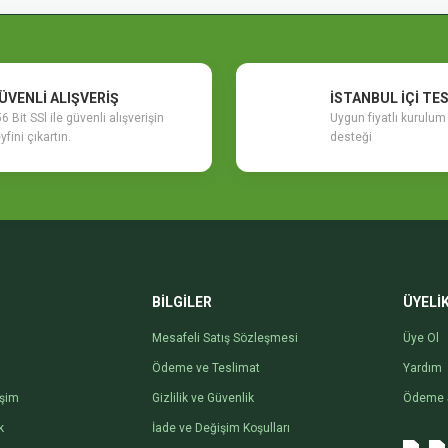
ÜVENLİ ALIŞVERİŞ
İSTANBUL İÇİ TE
6 Bit SSl ile güvenli alışverişin
Uygun fiyatlı kurulu
yfini çıkartın.
desteği
Gönder
BİLGİLER
ÜYELİ
Mesafeli Satış Sözleşmesi
Üye Ol
Ödeme ve Teslimat
Yardım
işim
Gizlilik ve Güvenlik
Ödeme 
k
İade ve Değişim Koşulları