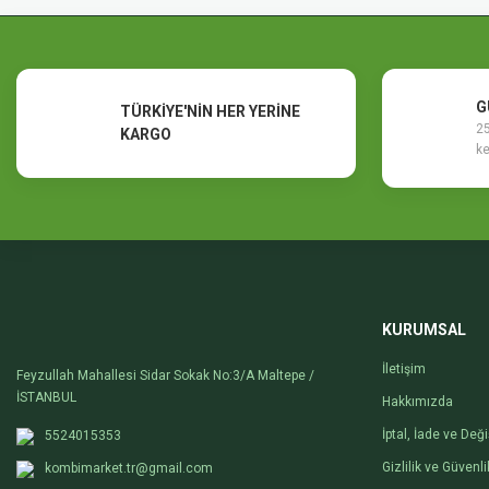
Ürün fiyatı diğer sitelerden daha pahalı.
Bu ürüne benzer farklı alternatifler olmalı.
G
TÜRKİYE'NİN HER YERİNE
25
KARGO
ke
KURUMSAL
İletişim
Feyzullah Mahallesi Sidar Sokak No:3/A Maltepe /
İSTANBUL
Hakkımızda
İptal, İade ve Değ
5524015353
Gizlilik ve Güvenli
kombimarket.tr@gmail.com