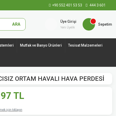
+90 552 401 53 53
444 3 601
Üye Girişi
ARA
Sepetim
Yeni Üyelik
stemleri
Mutfak ve Banyo Ürünleri
Tesisat Malzemeleri
ICISIZ ORTAM HAVALI HAVA PERDESİ
,97 TL
ek için tıklayın