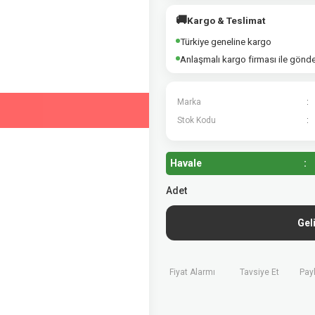
🚚
Kargo & Teslimat
Türkiye geneline kargo
Anlaşmalı kargo firması ile gönd
Marka
Stok Kodu
Havale
Adet
Gel
Fiyat Alarmı
Tavsiye Et
Pay