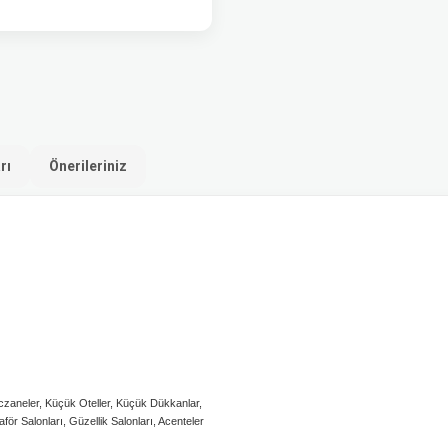
rı
Önerileriniz
 Eczaneler, Küçük Oteller, Küçük Dükkanlar,
för Salonları, Güzellik Salonları, Acenteler