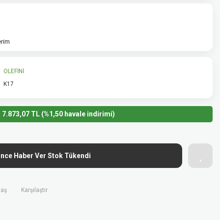
erim
OLEFİNİ
K17
7.873,07 TL (%1,50 havale indirimi)
ince Haber Ver Stok Tükendi
laş
Karşılaştır