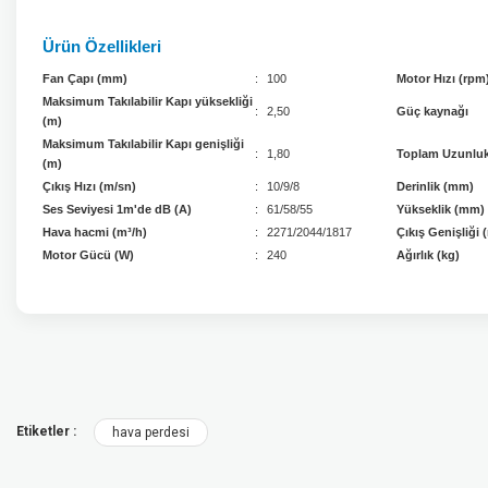
Ürün Özellikleri
Fan Çapı (mm)
:
100
Motor Hızı (rpm
Maksimum Takılabilir Kapı yüksekliği
:
2,50
Güç kaynağı
(m)
Maksimum Takılabilir Kapı genişliği
:
1,80
Toplam Uzunlu
(m)
Çıkış Hızı (m/sn)
:
10/9/8
Derinlik (mm)
Ses Seviyesi 1m'de dB (A)
:
61/58/55
Yükseklik (mm)
Hava hacmi (m³/h)
:
2271/2044/1817
Çıkış Genişliği
Motor Gücü (W)
:
240
Ağırlık (kg)
Bu ürünün fiyat bilgisi, resim, ürün açıklamalarında ve diğer konularda y
Görüş ve önerileriniz için teşekkür ederiz.
Ürün resmi kalitesiz, bozuk veya görüntülenemiyor.
Etiketler :
hava perdesi
Ürün açıklamasında eksik bilgiler bulunuyor.
Ürün bilgilerinde hatalar bulunuyor.