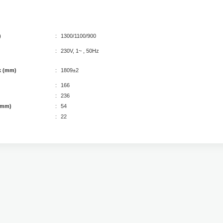
)
:
1300/1100/900
:
230V, 1~ , 50Hz
k (mm)
:
1809±2
:
166
:
236
 (mm)
:
54
:
22
etersiz gördüğünüz noktaları öneri formunu kullanarak tarafımıza iletebilirsiniz.
Bu ürüne ilk yorumu siz yapın!
Yorum Yaz