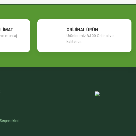
SLİMAT
ORİJİNAL ÜRÜN
m ve montaj
Ürünlerimiz %100 Orijinal ve
kalitelidir.
K
Seçenekleri