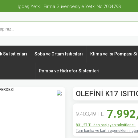
İgdaş Yetkili Firma Güvencesiyle Yetki No:7004793
 Su Isıtıcıları
Soba ve Ortam Isıtıcıları
Klima ve Isı Pompası Si
Pompa ve Hidrofor Sistemleri
OLEFİNİ K17 ISIT
7.992
9.403,49 TL
831,27 TL den başlayan taksitlerle!!
Tüm banka ve kart seçeneklerini görm