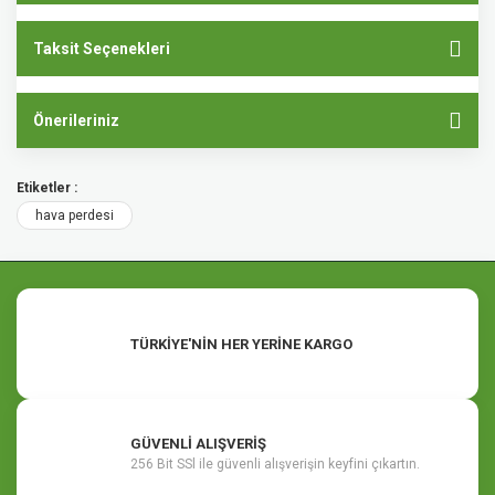
Taksit Seçenekleri
Önerileriniz
Etiketler :
hava perdesi
TÜRKİYE'NİN HER YERİNE KARGO
GÜVENLİ ALIŞVERİŞ
256 Bit SSl ile güvenli alışverişin keyfini çıkartın.