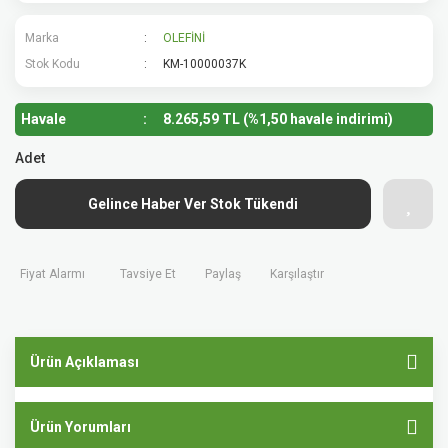
Marka
OLEFİNİ
Stok Kodu
KM-10000037K
Havale
8.265,59 TL (%1,50 havale indirimi)
Adet
Gelince Haber Ver Stok Tükendi
Fiyat Alarmı
Tavsiye Et
Paylaş
Karşılaştır
Ürün Açıklaması
Ürün Yorumları