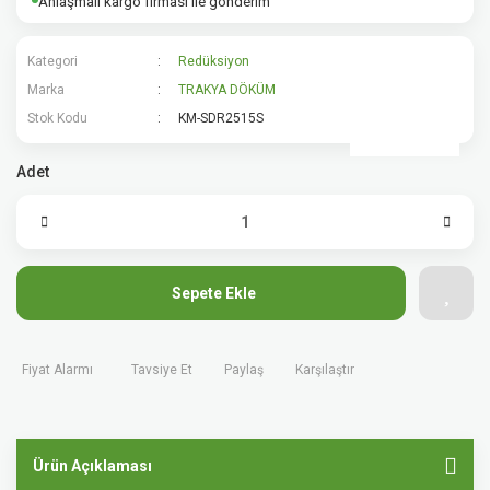
Anlaşmalı kargo firması ile gönderim
Kategori
Redüksiyon
Marka
TRAKYA DÖKÜM
Stok Kodu
KM-SDR2515S
Adet
Sepete Ekle
Fiyat Alarmı
Tavsiye Et
Paylaş
Karşılaştır
Ürün Açıklaması