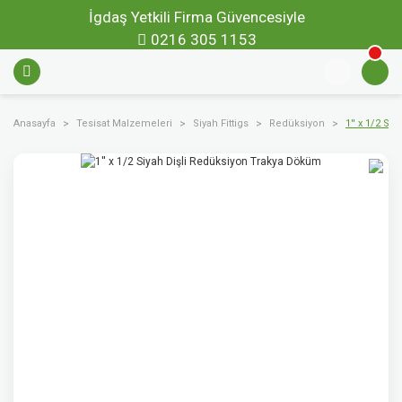
İgdaş Yetkili Firma Güvencesiyle
0216 305 1153
Anasayfa
Tesisat Malzemeleri
Siyah Fittigs
Redüksiyon
1'' x 1/2 S