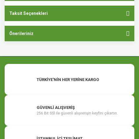
Taksit Seçenekleri
Önerileriniz
TÜRKİYE'NİN HER YERİNE KARGO
GÜVENLİ ALIŞVERİŞ
256 Bit SSl ile güvenli alışverişin keyfini çıkartın.
İSTANBUL İÇİ TESLİMAT