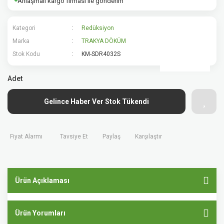
Anlaşmalı kargo firması ile gönderim
Kategori
Redüksiyon
Marka
TRAKYA DÖKÜM
Stok Kodu
KM-SDR4032S
Adet
Gelince Haber Ver Stok Tükendi
Fiyat Alarmı
Tavsiye Et
Paylaş
Karşılaştır
Ürün Açıklaması
Ürün Yorumları