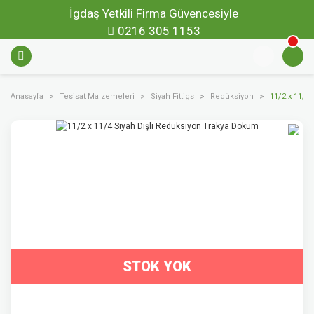
İgdaş Yetkili Firma Güvencesiyle
0216 305 1153
Anasayfa
Tesisat Malzemeleri
Siyah Fittigs
Redüksiyon
11/2 x 11/4
STOK YOK