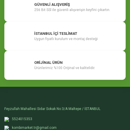
GÜVENLİ ALIŞVERİŞ
256 Bit SSl ile güvenli alışverişin keyfini çıkartın.
İSTANBUL İÇİ TESLİMAT
Uygun fiyatlı kurulum ve montaj desteği
ORİJİNAL ÜRÜN
Ürünlerimiz %100 Orijinal ve kalitelidir.
Feyzullah Mahallesi Sidar Sokak No:3/A Maltepe / İSTANBUL
5524015353
kombimarket.tr@gmail.com