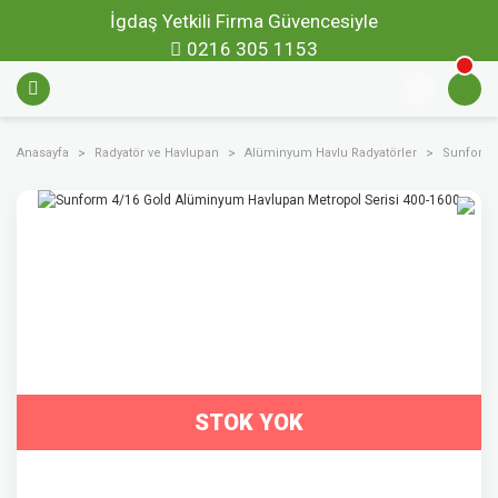
İgdaş Yetkili Firma Güvencesiyle
0216 305 1153
Anasayfa
Radyatör ve Havlupan
Alüminyum Havlu Radyatörler
Sunform 
STOK YOK