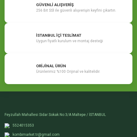
GÜVENLİ ALIŞVERİŞ
256 Bit SSl ile güvenli alışverişin keyfini çıkartın.
İSTANBUL İÇİ TESLİMAT
Uygun fiyatlı kurulum ve montaj desteği
ORİJİNAL ÜRÜN
Ürünlerimiz %100 Orijinal ve kalitelidir.
Feyzullah Mahallesi Sidar Sokak No:3/A Maltepe / İSTANBUL
5524015353
kombimarket.tr@gmail.com