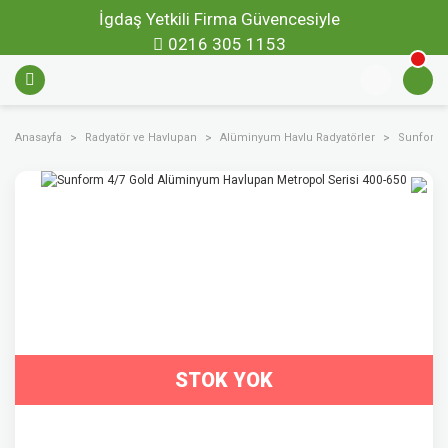
İgdaş Yetkili Firma Güvencesiyle
0216 305 1153
Anasayfa
Radyatör ve Havlupan
Alüminyum Havlu Radyatörler
Sunform 
STOK YOK