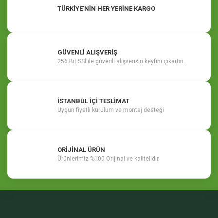
TÜRKİYE'NİN HER YERİNE KARGO
GÜVENLİ ALIŞVERİŞ
256 Bit SSl ile güvenli alışverişin keyfini çıkartın.
İSTANBUL İÇİ TESLİMAT
Uygun fiyatlı kurulum ve montaj desteği
ORİJİNAL ÜRÜN
Ürünlerimiz %100 Orijinal ve kalitelidir.