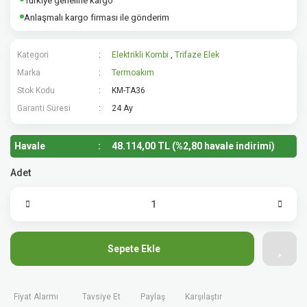
Türkiye geneline kargo
Anlaşmalı kargo firması ile gönderim
Kategori
Elektrikli Kombi
,
Trifaze Elektrikli Kombi 380V
Marka
Termoakım
Stok Kodu
KM-TA36
Garanti Süresi
24 Ay
Havale
48.114,00 TL (%2,80 havale indirimi)
Adet
Sepete Ekle
Fiyat Alarmı
Tavsiye Et
Paylaş
Karşılaştır