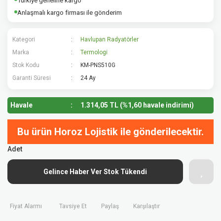
Türkiye geneline kargo
Anlaşmalı kargo firması ile gönderim
Kategori
Havlupan Radyatörler
Marka
Termologi
Stok Kodu
KM-PNS510G
Garanti Süresi
24 Ay
Havale
1.314,05 TL (%1,60 havale indirimi)
Bu ürün Horoz Lojistik ile gönderilecektir.
Adet
Gelince Haber Ver Stok Tükendi
Fiyat Alarmı
Tavsiye Et
Paylaş
Karşılaştır