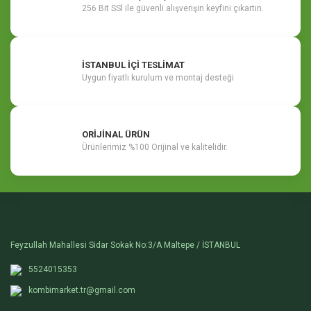
256 Bit SSl ile güvenli alışverişin keyfini çıkartın.
İSTANBUL İÇİ TESLİMAT
Uygun fiyatlı kurulum ve montaj desteği
ORİJİNAL ÜRÜN
Ürünlerimiz %100 Orijinal ve kalitelidir.
Feyzullah Mahallesi Sidar Sokak No:3/A Maltepe / İSTANBUL
5524015353
kombimarket.tr@gmail.com