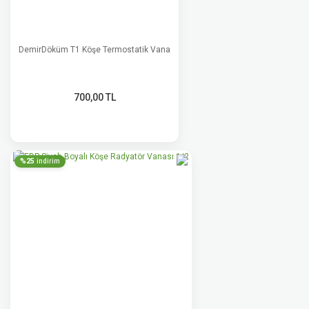
DemirDöküm T1 Köşe Termostatik Vana
700,00 TL
%25
indirim