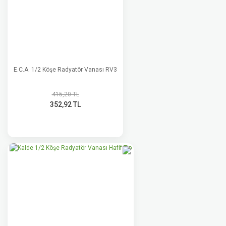
E.C.A. 1/2 Köşe Radyatör Vanası RV3
415,20 TL
352,92 TL