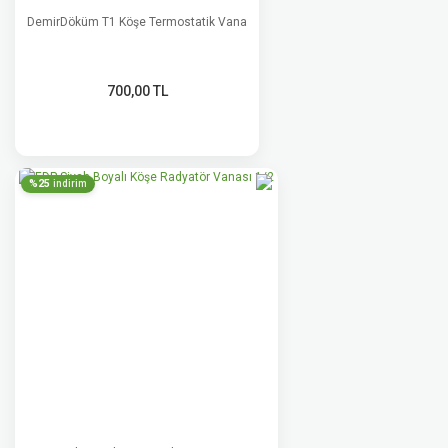
DemirDöküm T1 Köşe Termostatik Vana
700,00 TL
%25
indirim