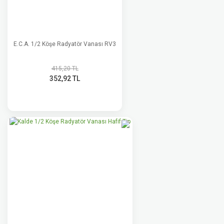
E.C.A. 1/2 Köşe Radyatör Vanası RV3
415,20 TL
352,92 TL