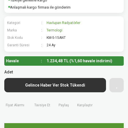
Türkiye geneline kargo
Anlaşmalı kargo firması ile gönderim
Kategori
Havlupan Radyatörler
Marka
Termologi
Stok Kodu
KM-5-15ANT
Garanti Süresi
24 Ay
Havale
1.234,48 TL (%1,60 havale indirimi)
Adet
Gelince Haber Ver Stok Tükendi
Fiyat Alarmı
Tavsiye Et
Paylaş
Karşılaştır