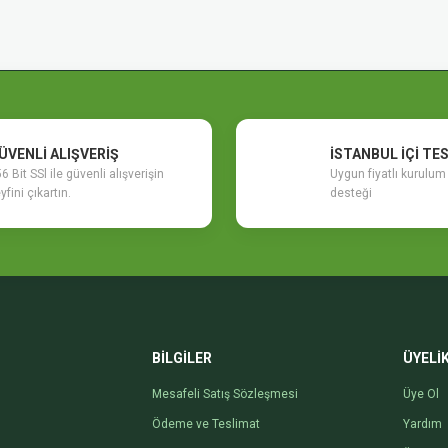
Yorum Yaz
ÜVENLİ ALIŞVERİŞ
İSTANBUL İÇİ TE
6 Bit SSl ile güvenli alışverişin
Uygun fiyatlı kurulu
yfini çıkartın.
desteği
Gönder
BİLGİLER
ÜYELİ
Mesafeli Satış Sözleşmesi
Üye Ol
Ödeme ve Teslimat
Yardım