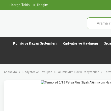
Kargo Takip
İletişim
Kombi ve Kazan Sistemleri
Radyatör ve Havlupan
Sıcak
Anasayfa
Radyatör ve Havlupan
Alüminyum Havlu Radyatörler
Term