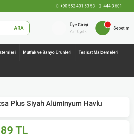
+90 552 401 53 53
444 3 601
Üye Girişi
ARA
Sepetim
Yeni Üyelik
stemleri
Mutfak ve Banyo Ürünleri
Tesisat Malzemeleri
sa Plus Siyah Alüminyum Havlu
,89 TL