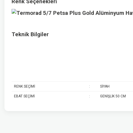
Renk Seçenekleri
Teknik Bilgiler
RENK SEÇİMİ
:
SİYAH
EBAT SEÇİMİ
:
GENİŞLİK 50 CM
Bu ürünün fiyat bilgisi, resim, ürün açıklamalarında ve diğer konularda y
Görüş ve önerileriniz için teşekkür ederiz.