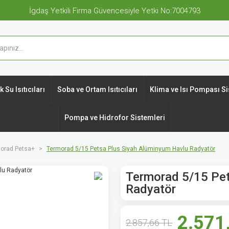
İgdaş Yetkili Firma Güvencesiyle Yetki No:7004793
 Su Isıtıcıları
Soba ve Ortam Isıtıcıları
Klima ve Isı Pompası Si
Pompa ve Hidrofor Sistemleri
orad Petsa+
Termorad 5/15 Petsa Plus Siyah Alüminyum Havlu Radyatör
Termorad 5/15 Pet
Radyatör
2.571
2.857,66 TL