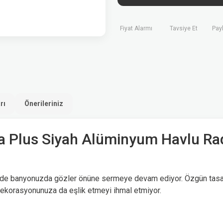
Fiyat Alarmı
Tavsiye Et
Pay
rı
Önerileriniz
a Plus Siyah Alüminyum Havlu R
le de banyonuzda gözler önüne sermeye devam ediyor. Özgün tasar
dekorasyonunuza da eşlik etmeyi ihmal etmiyor.