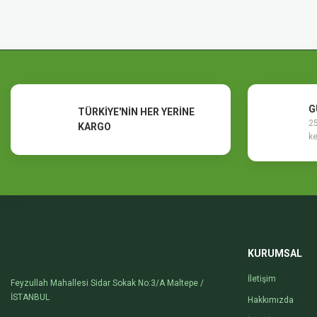
Ürün resmi kalitesiz, bozuk veya görüntülenemiyor.
Ürün açıklamasında eksik bilgiler bulunuyor.
Ürün bilgilerinde hatalar bulunuyor.
Ürün fiyatı diğer sitelerden daha pahalı.
Bu ürüne benzer farklı alternatifler olmalı.
G
TÜRKİYE'NİN HER YERİNE
25
KARGO
ke
KURUMSAL
İletişim
Feyzullah Mahallesi Sidar Sokak No:3/A Maltepe /
İSTANBUL
Hakkımızda