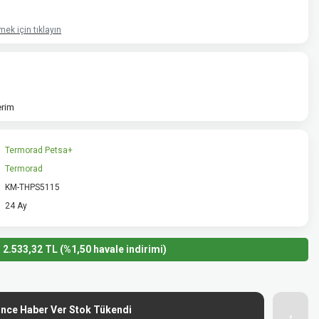
ek için tıklayın
erim
Termorad Petsa+
Termorad
KM-THPS5115
24 Ay
2.533,32 TL (%1,50 havale indirimi)
ince Haber Ver Stok Tükendi