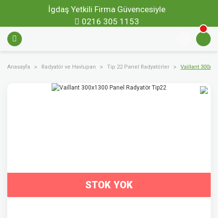
İgdaş Yetkili Firma Güvencesiyle
0216 305 1153
Anasayfa
Radyatör ve Havlupan
Tip 22 Panel Radyatörler
Vaillant 300x1
STOK YOK