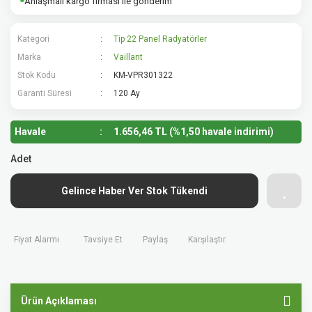
Anlaşmalı kargo firması ile gönderim
Kategori
Tip 22 Panel Radyatörler
Marka
Vaillant
Stok Kodu
KM-VPR301322
Garanti Süresi
120 Ay
Havale
1.656,46 TL (%1,50 havale indirimi)
Adet
Gelince Haber Ver Stok Tükendi
Fiyat Alarmı
Tavsiye Et
Paylaş
Karşılaştır
Ürün Açıklaması