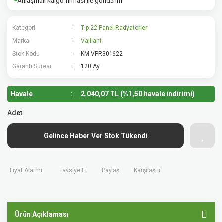
Anlaşmalı kargo firması ile gönderim
Kategori
Tip 22 Panel Radyatörler
Marka
Vaillant
Stok Kodu
KM-VPR301622
Garanti Süresi
120 Ay
Havale
2.040,07 TL (%1,50 havale indirimi)
Adet
Gelince Haber Ver Stok Tükendi
Fiyat Alarmı
Tavsiye Et
Paylaş
Karşılaştır
Ürün Açıklaması