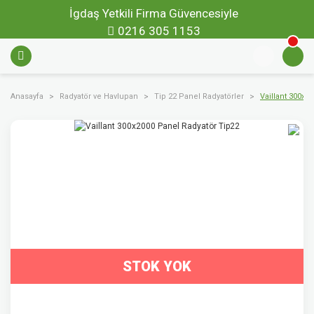
İgdaş Yetkili Firma Güvencesiyle
0216 305 1153
Anasayfa
Radyatör ve Havlupan
Tip 22 Panel Radyatörler
Vaillant 300x2
STOK YOK