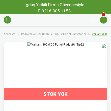
İgdaş Yetkili Firma Güvencesiyle
0216 305 1153
Anasayfa
Radyatör ve Havlupan
Tip 22 Panel Radyatörler
Vaillant 300x8
STOK YOK